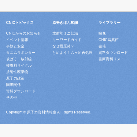
CNICトピックス
原発きほん知識
ライブラリー
CNICからのお知らせ
放射能ミニ知識
映像
イベント情報
キーワードガイド
CNIC写真館
事故と安全
なぜ脱原発？
書籍
タニムラボレター
とめよう！六ヶ所再処理
資料ダウンロード
被ばく・放射線
書庫資料リスト
核燃料サイクル
放射性廃棄物
原子力政策
国際関係
資料ダウンロード
その他
Copyright © 原子力資料情報室 All Rights Reserved.