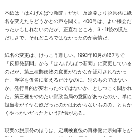
本紙は「はんげんぱつ新聞」だが、反原発より脱原発に紙
名を変えたらどうかとの声を聞く。400号は、よい機会だ
ったかもしれないのだが、正直なところ、3・11後の慌た
だしさで、それどころではなかったのが実情だ。
紙名の変更は、けっこう難しい。1993年10月の187号で
「反原発新聞」から「はんげんぱつ新聞」に変更している
のだが、第三種郵便物の変更がなかなか認可されなかっ
た。漢字を仮名に変えるだけなのに、別のものではない
か、発行目的が変わったのではないか、としつこく聞かれ
た。第三種をやめたい郵政当局の意図があったのか、単に
担当者がイヤな奴だったのかはわからないものの、ともか
くやっかいだったという記憶がある。
現実の脱原発のほうは、定期検査後の再稼働に県知事らが