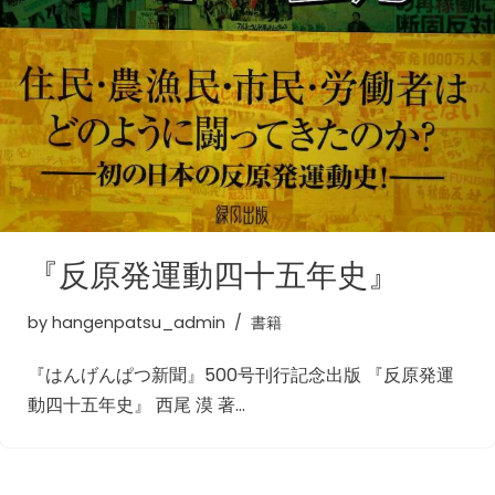
『反原発運動四十五年史』
by
hangenpatsu_admin
書籍
『はんげんぱつ新聞』500号刊行記念出版 『反原発運
動四十五年史』 西尾 漠 著…