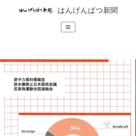
はんげんぱつ新聞
コ
ン
テ
ン
ツ
へ
ス
キ
ッ
プ