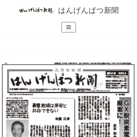
はんげんぱつ新聞
コ
ン
テ
ン
ツ
へ
ス
キ
ッ
プ