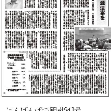
はんげんぱつ新聞541号