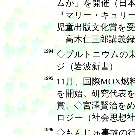
ムか」を開催（日
『マリー・キュリ
児童出版文化賞を
―高木仁三郎講義
1994
◇プルトニウムの未
ジ（岩波新書）
1995
11月、国際MOX燃
を開始。研究代表
賞。◇宮澤賢治を
ロジー（社会思想
1996
◇もんじゅ事故の