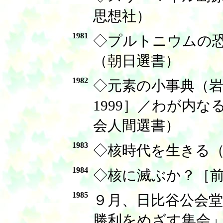
思想社）
1981
◇プルトニウムの
（朝日選書）
1982
◇元素の小事典（
1999］／わが内
会人間選書）
1983
◇核時代を生きる
1984
◇核に滅ぶか？［
1985
９月、日比谷公会
勝利をめざす集会