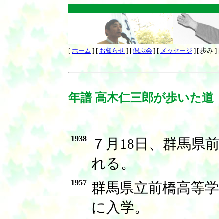
[
ホーム
]
[
お知らせ
]
[
偲ぶ会
]
[
メッセージ
]
[ 歩み ]
年譜 高木仁三郎が歩いた道
1938
７月18日、群馬県
れる。
1957
群馬県立前橋高等
に入学。