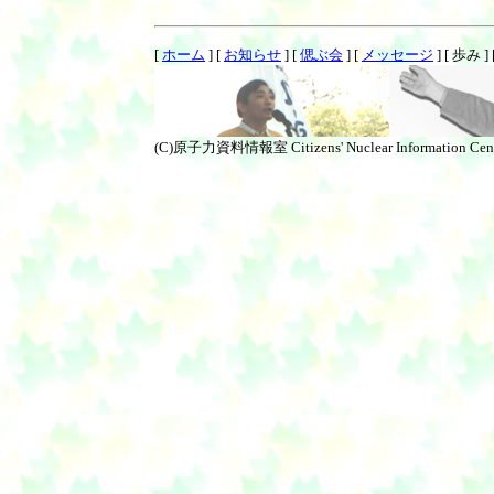
[
ホーム
]
[
お知らせ
]
[
偲ぶ会
]
[
メッセージ
]
[ 歩み ]
(C)原子力資料情報室 Citizens' Nuclear Information Cen