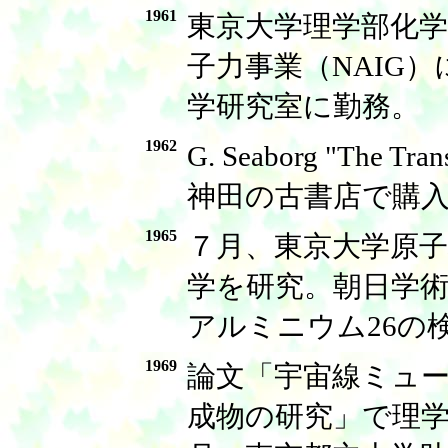
1961
東京大学理学部化
子力事業（NAIG）
学研究室に勤務。
1962
G. Seaborg "The Tr
神田の古書店で購
1965
７月、東京大学原
学を研究。朝日学
アルミニウム26の
1969
論文「宇宙線ミュ
成物の研究」で理