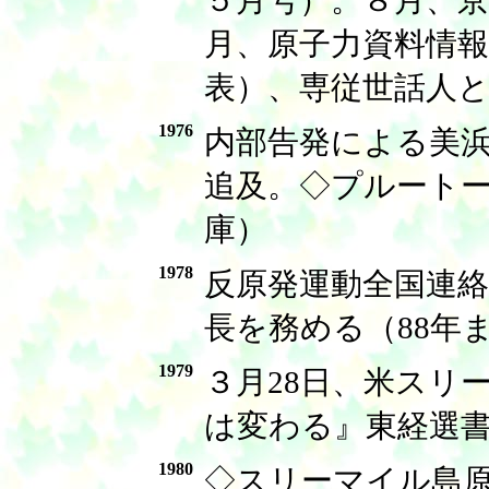
月、原子力資料情
表）、専従世話人
1976
内部告発による美
追及。◇プルート
庫）
1978
反原発運動全国連絡
長を務める（88年
1979
３月28日、米スリ
は変わる』東経選書
1980
◇スリーマイル島