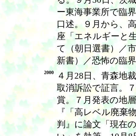
ー東海事業所で臨
口述。９月から、
座「エネルギーと
て（朝日選書）／
新書）／恐怖の臨
2000
４月28日、青森地
取消訴訟で証言。
賞。７月発表の地
『「高レベル廃棄
判』に論文「現在