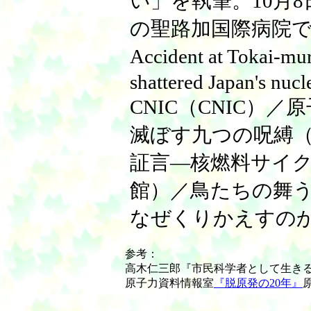
い」を執筆。10月8
の聖路加国際病院で死去。◇
Accident at Tokai-m
shattered Japan's nucl
CNIC（CNIC）
滅ぼす九つの呪縛
証言―核燃料サイ
館）／鳥たちの舞
なぜくりかえすの
参考：
高木仁三郎『市民科学者として生きる』
原子力資料情報室
『脱原発の20年』