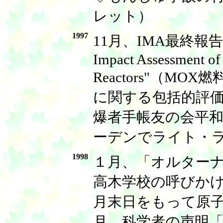
レット）
1997
11月、IMA最終報告書"Co
Impact Assessment of
Reactors"（M
に関する包括的評価
爆者手帳友の会平和
ーデンでライト・
1998
１月、「オルター
高木学校の呼びか
月末日をもって原
月、科学者の声明