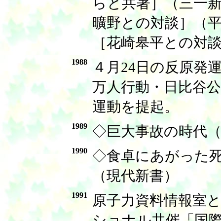
らと共著］（三一
曠野との対談］（
［花崎皋平との対
1988
４月24日の反原発
万人行動・日比谷公
運動を提起。
1989
◇巨大事故の時代
1990
◇食卓にあがった
（現代新書）
1991
原子力資料情報室
ショナル共催「国