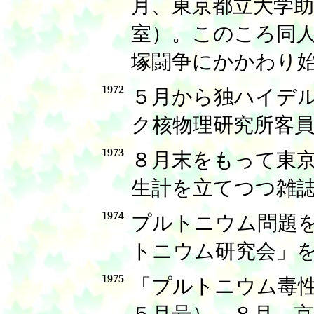
月、東京都立大学
室）。このころ同
塚闘争にかかわり
1972
５月から独ハイデ
ク核物理研究所客員
1973
８月末をもって東
生計を立てつつ雑
1974
プルトニウム問題
トニウム研究会」
1975
「プルトニウム毒
５月号）。８月、