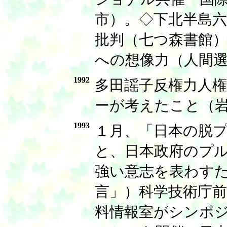
市）。◇下北半島
批判（七つ森書館
への想像力（人間
1992
多田謡子反権力人
ーが考えたこと（
1993
１月、「日本の脱
と、日本政府のプ
強い意志を表わす
言」）科学技術庁
料情報室がシンポ