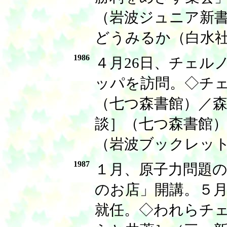
（岩波ジュニア新書
どうみるか（白水社
1986
４月26日、チェル
ッパを訪問。◇チ
（七つ森書館）／
談］（七つ森書館
（岩波ブックレッ
1987
１月、原子力問題
のお店」開講。５
就任。◇われらチ