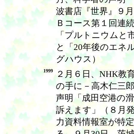
波書店『世界』９月
Ｂコース第１回連
「プルトニウムと
と「20年後のエネ
グハウス）
1999
２月６日、NHK教
の手に－高木仁三
声明「成田空港の
訴えます」（８月
力資料情報室が特
る。９月30日、茨