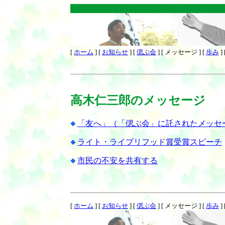
[
ホーム
]
[
お知らせ
]
[
偲ぶ会
]
[ メッセージ ]
[
歩み
]
高木仁三郎のメッセージ
「友へ」（「偲ぶ会」に託されたメッセ
ライト・ライブリフッド賞受賞スピーチ
市民の不安を共有する
[
ホーム
]
[
お知らせ
]
[
偲ぶ会
]
[ メッセージ ]
[
歩み
]