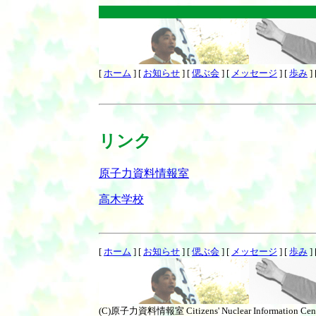
[
ホーム
]
[
お知らせ
]
[
偲ぶ会
]
[
メッセージ
]
[
歩み
]
リンク
原子力資料情報室
高木学校
[
ホーム
]
[
お知らせ
]
[
偲ぶ会
]
[
メッセージ
]
[
歩み
]
(C)原子力資料情報室 Citizens' Nuclear Information Cen