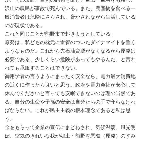
沢山の農民が事故で死んでいる。また、農産物を食べる一
般消費者は危険にさらされ、脅かされながら生活している
のが現状である。
これと同じことが熊野市で起きようとしている。
原発は、私どもの枕元に雷管のついたダイナマイトを置く
ようなものだ。これから先石油資源がなくなるから原発は
必要である、少しくらい危険があってもやるんだ、と言わ
れても承服することはできない。
御用学者の言うようにまったく安全なら、電力最大消費地
の近くに作ったら良いと思う。政府や電力会社が安心して
休んでくださいと言っても安眠できないのは理の当然であ
る。自分の生命や子孫の安全は自分たちの手で守らなけれ
ばならない。これが民主主義の根本理念であると私は思
う。
金をもらって企業の宣伝にまどわされ、気候温暖、風光明
媚、空気のきれいな我が郷土・熊野を悪魔（原発）のすみ