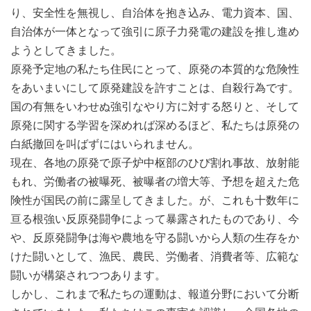
り、安全性を無視し、自治体を抱き込み、電力資本、国、
自治体が一体となって強引に原子力発電の建設を推し進め
ようとしてきました。
原発予定地の私たち住民にとって、原発の本質的な危険性
をあいまいにして原発建設を許すことは、自殺行為です。
国の有無をいわせぬ強引なやり方に対する怒りと、そして
原発に関する学習を深めれば深めるほど、私たちは原発の
白紙撤回を叫ばずにはいられません。
現在、各地の原発で原子炉中枢部のひび割れ事故、放射能
もれ、労働者の被曝死、被曝者の増大等、予想を超えた危
険性が国民の前に露呈してきました。が、これも十数年に
亘る根強い反原発闘争によって暴露されたものであり、今
や、反原発闘争は海や農地を守る闘いから人類の生存をか
けた闘いとして、漁民、農民、労働者、消費者等、広範な
闘いが構築されつつあります。
しかし、これまで私たちの運動は、報道分野において分断