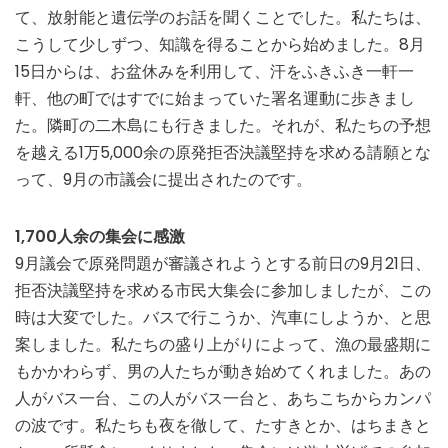
て、放射能と遺伝学のお話を聞くことでした。私たちは、
こうして少しずつ、知識を得ることから始めました。8月
15日からは、お盆休みを利用して、汗をふきふき一軒一
軒、他の町ではすでに始まっていた署名運動に歩きまし
た。隣町の二木島にも行きました。それが、私たちの予想
を越える1万5,000余の原発拒否決議堅持を求める請願とな
って、9月の市議会に提出されたのです。
1,700人余の集会に感激
9月議会で原発問題が審議されようとする前日の9月21日、
拒否決議堅持を求める市民大集会に参加しましたが、この
時は大変でした。バスで行こうか、汽車にしようか、と思
案しました。私たちの盛り上がりによって、漁の最盛期に
もかかわらず、男の人たちが動き始めてくれました。あの
人がバス一台、この人がバス一台と、あちこちからカンパ
の波です。私たちも夜を徹して、たすきとか、はちまきと