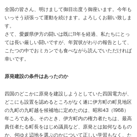
全国の皆さん、明けまして御目出度う御座います。今年も
いっそう頑張って運動を続けます。よろしくお願い致しま
す。
さて、愛媛県伊方の闘いは既に11年を経過、私たちにとっ
ては長い厳しい闘いですが、年賀状がわりの報告として、
こたつの中でおミカンでも食べながら読んでいただければ
幸いです。
原発建設の条件はあったのか
四国のどこかに原発を建設しようとしていた四国電力が、
どこにも設置を認めるところがなく遂に伊方町の町見地区
の九町の九町越を候補地に定めたのは、昭和43（1968）
年ころである。そのとき、伊方町内の権力者たちは、最高
責任者たる町長をはじめ議員など、原発とは如何なるもの
か、何ゆえ辺地を選ぶのかについて正しい学習もなく、た