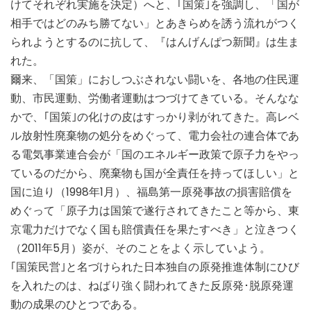
けてそれぞれ実施を決定）へと、｢国策｣を強調し、「国が
相手ではどのみち勝てない」とあきらめを誘う流れがつく
られようとするのに抗して、『はんげんぱつ新聞』は生ま
れた。
爾来、「国策」におしつぶされない闘いを、各地の住民運
動、市民運動、労働者運動はつづけてきている。そんなな
かで、｢国策｣の化けの皮はすっかり剥がれてきた。高レベ
ル放射性廃棄物の処分をめぐって、電力会社の連合体であ
る電気事業連合会が「国のエネルギー政策で原子力をやっ
ているのだから、廃棄物も国が全責任を持ってほしい」と
国に迫り（1998年1月）、福島第一原発事故の損害賠償を
めぐって「原子力は国策で遂行されてきたこと等から、東
京電力だけでなく国も賠償責任を果たすべき」と泣きつく
（2011年5月）姿が、そのことをよく示していよう。
｢国策民営｣と名づけられた日本独自の原発推進体制にひび
を入れたのは、ねばり強く闘われてきた反原発･脱原発運
動の成果のひとつである。