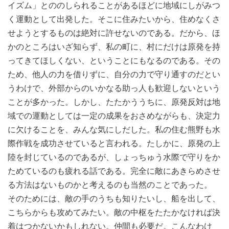
イズム」とののしられることがあるほどに地域にしがみつ
く運動として出発した。そこに住みたいから、住めなくさ
せようとするものは絶対に許せないのである。だから、ほ
かのところはいざ知らず、私の町に、村にだけは原発を持
ってきてほしくない、ということにもなるのである。その
ため、他人の力を借りずに、自分の力で守り通すのだとい
うわけで、外部からのいかなる助っ人も歓迎しないという
ことが多かった。しかし、たたかううちに、原発反対は地
域での運動としては一定の成果をおさめながらも、決定力
に欠けることを、みんな気にしだした。私の住む熊野も水
際作戦を成功させていると言われる。たしかに、原発の上
陸を封じているのであるが、しょっちゅう水際で守りをか
ためているのも疲れる話である。完全に敵にあきらめさせ
る方法はないものかと考えるのも当然のことであった。
そのためには、敵の手のうちも知りたいし、船を出して、
こちらからも攻めてみたい。敵の中枢をたたかなければ決
着はつかないかもしれない。仲間も必要だ。こんなわけ