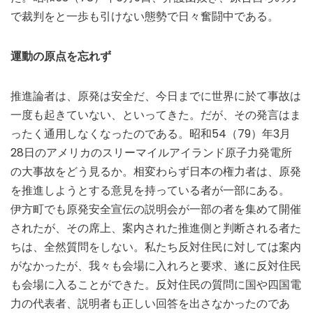
で裁判をと一歩も引けない態勢で日々奮闘中である。
運動の原点を忘れず
推進論者は、原発は安全だ、今日までに世界に於て事故は
一度も起きていない、といってきた。だが、その発言はま
ったく通用しなくなったのである。昭和54（79）年3月
28日のアメリカのスリーマイルアイランド原子力発電所
の大事故をどう見るか。相変わらず日本の権力者は、原発
を推進しようとする意見を持っている者が一部にある。
伊方町でも原発安全宣伝の説明会が一部の者を集めて開催
されたが、その席上、案内された推進側と判断される者た
ちは、全然質問をしない。私たち反対住民に対しては案内
がなかったが、我々も会場に入れろと要求、遂に反対住民
も会場に入ることができた。反対住民の質問に国や四国電
力の代表者、説明者も正しい回答を出さなかったのであ