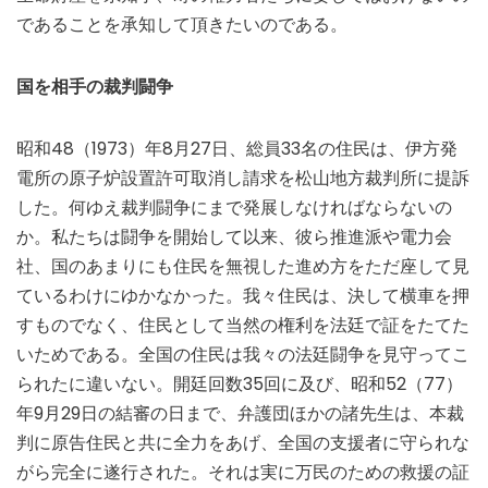
であることを承知して頂きたいのである。
国を相手の裁判闘争
昭和48（1973）年8月27日、総員33名の住民は、伊方発
電所の原子炉設置許可取消し請求を松山地方裁判所に提訴
した。何ゆえ裁判闘争にまで発展しなければならないの
か。私たちは闘争を開始して以来、彼ら推進派や電力会
社、国のあまりにも住民を無視した進め方をただ座して見
ているわけにゆかなかった。我々住民は、決して横車を押
すものでなく、住民として当然の権利を法廷で証をたてた
いためである。全国の住民は我々の法廷闘争を見守ってこ
られたに違いない。開廷回数35回に及び、昭和52（77）
年9月29日の結審の日まで、弁護団ほかの諸先生は、本裁
判に原告住民と共に全力をあげ、全国の支援者に守られな
がら完全に遂行された。それは実に万民のための救援の証