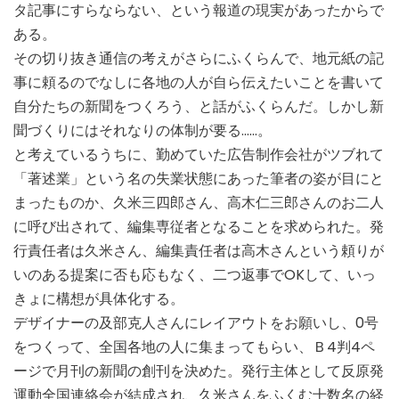
タ記事にすらならない、という報道の現実があったからで
ある。
その切り抜き通信の考えがさらにふくらんで、地元紙の記
事に頼るのでなしに各地の人が自ら伝えたいことを書いて
自分たちの新聞をつくろう、と話がふくらんだ。しかし新
聞づくりにはそれなりの体制が要る……。
と考えているうちに、勤めていた広告制作会社がツブれて
「著述業」という名の失業状態にあった筆者の姿が目にと
まったものか、久米三四郎さん、高木仁三郎さんのお二人
に呼び出されて、編集専従者となることを求められた。発
行責任者は久米さん、編集責任者は高木さんという頼りが
いのある提案に否も応もなく、二つ返事でOKして、いっ
きょに構想が具体化する。
デザイナーの及部克人さんにレイアウトをお願いし、0号
をつくって、全国各地の人に集まってもらい、Ｂ4判4ペ
ージで月刊の新聞の創刊を決めた。発行主体として反原発
運動全国連絡会が結成され、久米さんをふくむ十数名の経