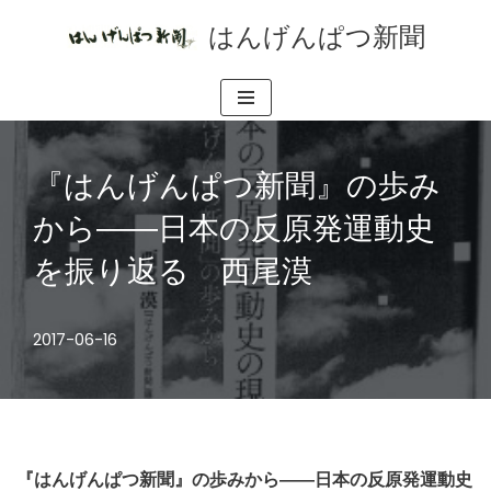
はんげんぱつ新聞
コ
ン
テ
ン
ツ
『はんげんぱつ新聞』の歩み
へ
から――日本の反原発運動史
ス
を振り返る 西尾漠
キ
ッ
プ
2017-06-16
『はんげんぱつ新聞』の歩みから――日本の反原発運動史