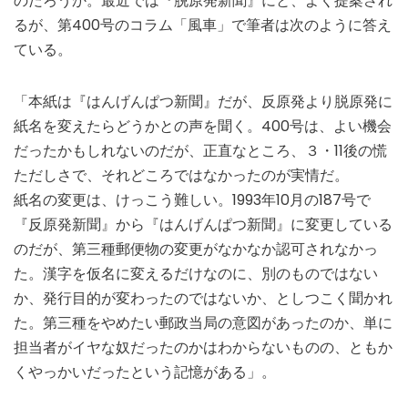
のだろうか。最近では『脱原発新聞』にと、よく提案され
るが、第400号のコラム「風車」で筆者は次のように答え
ている。
「本紙は『はんげんぱつ新聞』だが、反原発より脱原発に
紙名を変えたらどうかとの声を聞く。400号は、よい機会
だったかもしれないのだが、正直なところ、３・11後の慌
ただしさで、それどころではなかったのが実情だ。
紙名の変更は、けっこう難しい。1993年10月の187号で
『反原発新聞』から『はんげんぱつ新聞』に変更している
のだが、第三種郵便物の変更がなかなか認可されなかっ
た。漢字を仮名に変えるだけなのに、別のものではない
か、発行目的が変わったのではないか、としつこく聞かれ
た。第三種をやめたい郵政当局の意図があったのか、単に
担当者がイヤな奴だったのかはわからないものの、ともか
くやっかいだったという記憶がある」。