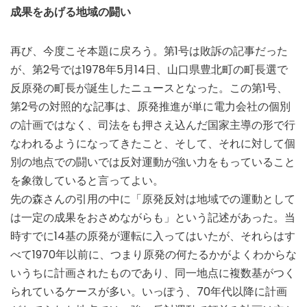
成果をあげる地域の闘い
再び、今度こそ本題に戻ろう。第1号は敗訴の記事だった
が、第2号では1978年5月14日、山口県豊北町の町長選で
反原発の町長が誕生したニュースとなった。この第1号、
第2号の対照的な記事は、原発推進が単に電力会社の個別
の計画ではなく、司法をも押さえ込んだ国家主導の形で行
なわれるようになってきたこと、そして、それに対して個
別の地点での闘いでは反対運動が強い力をもっていること
を象徴していると言ってよい。
先の森さんの引用の中に「原発反対は地域での運動として
は一定の成果をおさめながらも」という記述があった。当
時すでに14基の原発が運転に入ってはいたが、それらはす
べて1970年以前に、つまり原発の何たるかがよくわからな
いうちに計画されたものであり、同一地点に複数基がつく
られているケースが多い。いっぽう、70年代以降に計画