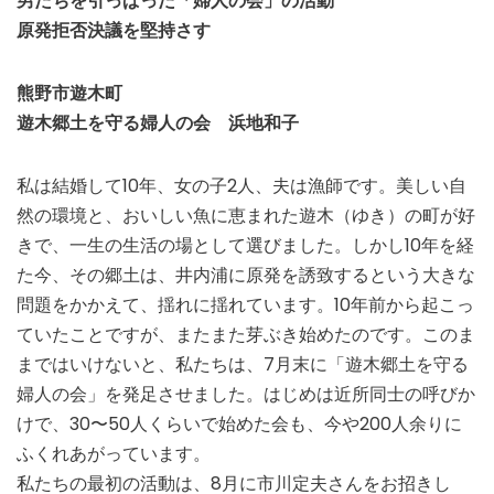
男たちを引っぱった「婦人の会」の活動
原発拒否決議を堅持さす
熊野市遊木町
遊木郷土を守る婦人の会 浜地和子
私は結婚して10年、女の子2人、夫は漁師です。美しい自
然の環境と、おいしい魚に恵まれた遊木（ゆき）の町が好
きで、一生の生活の場として選びました。しかし10年を経
た今、その郷土は、井内浦に原発を誘致するという大きな
問題をかかえて、揺れに揺れています。10年前から起こっ
ていたことですが、またまた芽ぶき始めたのです。このま
まではいけないと、私たちは、7月末に「遊木郷土を守る
婦人の会」を発足させました。はじめは近所同士の呼びか
けで、30〜50人くらいで始めた会も、今や200人余りに
ふくれあがっています。
私たちの最初の活動は、8月に市川定夫さんをお招きし