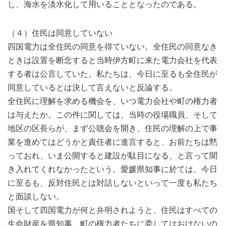
し、海水を淡水化して用いることとなったのである。
（４）住民は同意していない
四国電力は全住民の同意を得ていない。全住民の同意なき
ときは設置を断念すると当時伊方町に来た電力会社を代表
する者は公言していた。私たちは、今日に至るも全住民が
同意しているとは決して言えないと反論する。
全住民に理解を求める機会を、いつ電力会社や町の権力者
は与えたか。この件に関しては、当時の役場職員、そして
地区の区長らが、まず公聴会を開き、住民の理解の上で事
業を進めてはどうかと責任者に進言すると、お前たちは黙
っておれ、いま公開すると建設が駄目になる、と言って聞
き入れてくれなかったという。愛媛県知事に於ては、今日
に至るも、反対住民とは対話しないといって一度も私たち
と面談しない。
国そして四国電力が何と弁明されようと、住民はすべての
生命財産を県知事、町の権力者たちに委してはおけないの