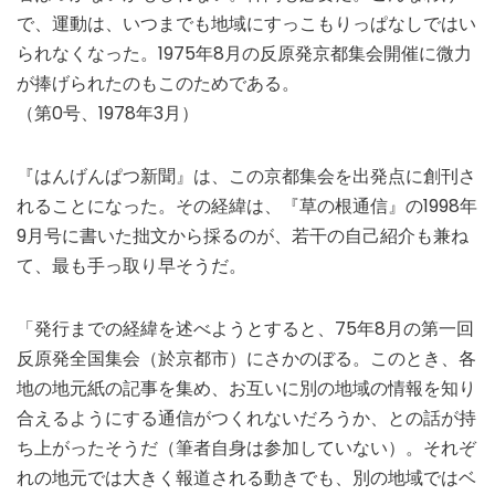
で、運動は、いつまでも地域にすっこもりっぱなしではい
られなくなった。1975年8月の反原発京都集会開催に微力
が捧げられたのもこのためである。
（第0号、1978年3月）
『はんげんぱつ新聞』は、この京都集会を出発点に創刊さ
れることになった。その経緯は、『草の根通信』の1998年
9月号に書いた拙文から採るのが、若干の自己紹介も兼ね
て、最も手っ取り早そうだ。
「発行までの経緯を述べようとすると、75年8月の第一回
反原発全国集会（於京都市）にさかのぼる。このとき、各
地の地元紙の記事を集め、お互いに別の地域の情報を知り
合えるようにする通信がつくれないだろうか、との話が持
ち上がったそうだ（筆者自身は参加していない）。それぞ
れの地元では大きく報道される動きでも、別の地域ではベ