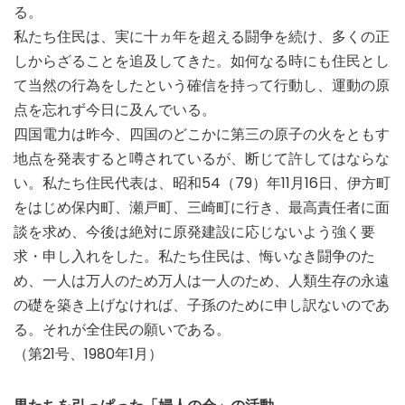
る。
私たち住民は、実に十ヵ年を超える闘争を続け、多くの正
しからざることを追及してきた。如何なる時にも住民とし
て当然の行為をしたという確信を持って行動し、運動の原
点を忘れず今日に及んでいる。
四国電力は昨今、四国のどこかに第三の原子の火をともす
地点を発表すると噂されているが、断じて許してはならな
い。私たち住民代表は、昭和54（79）年11月16日、伊方町
をはじめ保内町、瀬戸町、三崎町に行き、最高責任者に面
談を求め、今後は絶対に原発建設に応じないよう強く要
求・申し入れをした。私たち住民は、悔いなき闘争のた
め、一人は万人のため万人は一人のため、人類生存の永遠
の礎を築き上げなければ、子孫のために申し訳ないのであ
る。それが全住民の願いである。
（第21号、1980年1月）