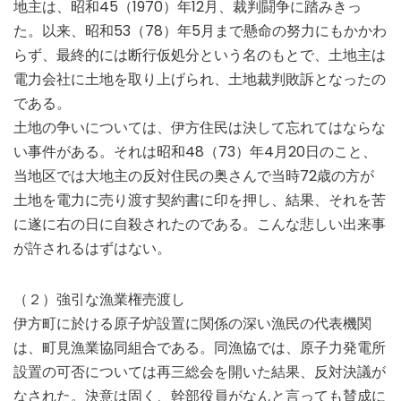
地主は、昭和45（1970）年12月、裁判闘争に踏みきっ
た。以来、昭和53（78）年5月まで懸命の努力にもかかわ
らず、最終的には断行仮処分という名のもとで、土地主は
電力会社に土地を取り上げられ、土地裁判敗訴となったの
である。
土地の争いについては、伊方住民は決して忘れてはならな
い事件がある。それは昭和48（73）年4月20日のこと、
当地区では大地主の反対住民の奥さんで当時72歳の方が
土地を電力に売り渡す契約書に印を押し、結果、それを苦
に遂に右の日に自殺されたのである。こんな悲しい出来事
が許されるはずはない。
（２）強引な漁業権売渡し
伊方町に於ける原子炉設置に関係の深い漁民の代表機関
は、町見漁業協同組合である。同漁協では、原子力発電所
設置の可否については再三総会を開いた結果、反対決議が
なされた。決意は固く、幹部役員がなんと言っても賛成に