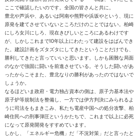
ここで確認したいのです。全国の皆さんと共に。
豊北や芦浜や、あるいは阿南や熊野や浜坂やという、現に
原発を建てさせていないところだけのことではない。柏崎
にしろ女川にしろ、現在きびしいところにあるわけです
が、しかしこれまで10年以上にわたって建設をはばんでき
た。建設計画をズタズタにしてきたということだけでも、
勝利してきたと言っていいと思います。しかも困難な局面
のなかで強固に闘いを前進させている。そうした闘いがあ
ったからこそまた、豊北なりの勝利があったのではないで
しょうか。
なるほどいま政府・電力独占資本の側は、原子力基本法や
原子炉等規制法を整備し、一方では伊方判決にみられるよ
うに司法をもまきこみ、私たち電産中国への処分攻撃、柏
崎住民への刑事弾圧というかたちで、これまで以上に必死
になって原発開発をすすめています。
しかし、「エネルギー危機」だ「不況対策」だと言ったと