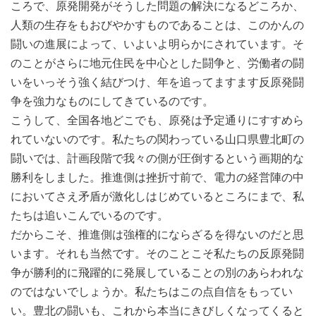
ころで、原発開発がそうした問題の解決になるどころか、
人類の生存をもおびやかすものであることは、このかんの
闘いの進展によって、いよいよ明らかにされています。そ
のことがさらに地元住民を中心とした闘争と、労働者の闘
いをいっそう強く結びつけ、年を追ってますます反原発闘
争を強力なものにしてきているのです。
こうして、全国各地どこでも、原発は予定通りにすすめら
れていないのです。私たちの関わっている山口県豊北町の
闘いでは、計画段階で我々の側が圧倒するという画期的な
勝利をしました。推進側は挫折寸前で、電力の経営陣の中
においてさえ矛盾が激化しはじめているところにまで、私
たちは追いこんでいるのです。
だからこそ、推進側は強権的にならざるを得ないのだと思
います。それも当然です。そのことこそ私たちの反原発闘
争が勝利的に飛躍的に発展していることの別のあらわれな
のではないでしょうか。私たちはこの点自信をもってい
い。豊北の闘いも、これから本当にきびしくなってくると