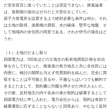
だ安全宣言に迷っていたことは否定できない。推進論者
は、放射能の放出はゼロだと大宣伝をしていた。
原子力発電所を設置する上で絶対必要な条件は何か。それ
は土地の取得、漁業権の買収、水の確保、堅牢な地盤、そ
して地域内の全住民の同意である。それが伊方の場合はど
うか。
（１）土地のだまし取り
四国電力は、120名ほどの土地主の私有地買収計画を自治
体を介して行なった。推進派の有力地主と共に全住民には
内密に、検討の期間も与えず売買契約を結んだ。完全に買
収することは不可能と見るや、不服ならばいつでも解約で
きるとだまして、契約書に印鑑を押させた仲介人もいた。
その後、反対地主の内十名余の者が契約は破棄するとして
四国電力社に申し入れた。電力会社からは、契約は有効で
破棄通告に応ずることならないと回答あり、やむなく反対