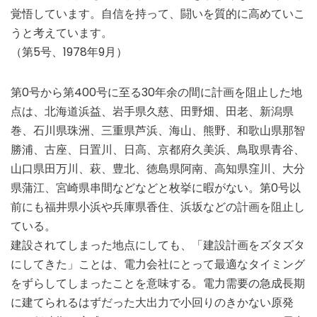
覚悟しています。自信を持って、闘いを質的に高めていこ
うと考えています。
（第5号、1978年9月）
第0号から第400号に至る30年余の間に計画を阻止した地
点は、北海道浜益、岩手県久慈、田野畑、田老、新潟県
巻、石川県珠洲、三重県芦浜、海山、熊野、和歌山県那智
勝浦、古座、日置川、日高、京都府久美浜、鳥取県青谷、
山口県田万川、萩、豊北、徳島県阿南、高知県窪川、大分
県蒲江、宮崎県串間などなどと枚挙に暇がない。第0号以
前にも福井県小浜や兵庫県香住、浜坂などの計画を阻止し
ている。
建設されてしまった地点にしても、「建設計画をズタズタ
にしてきた」ことは、電力会社にとって最適なタイミング
をずらしてしまったことを意味する。電力需要の急成長期
に建てられるはずだった大出力で小回りのきかない原発