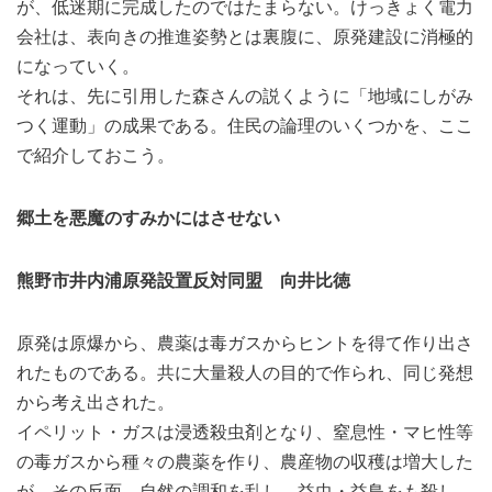
が、低迷期に完成したのではたまらない。けっきょく電力
会社は、表向きの推進姿勢とは裏腹に、原発建設に消極的
になっていく。
それは、先に引用した森さんの説くように「地域にしがみ
つく運動」の成果である。住民の論理のいくつかを、ここ
で紹介しておこう。
郷土を悪魔のすみかにはさせない
熊野市井内浦原発設置反対同盟 向井比徳
原発は原爆から、農薬は毒ガスからヒントを得て作り出さ
れたものである。共に大量殺人の目的で作られ、同じ発想
から考え出された。
イペリット・ガスは浸透殺虫剤となり、窒息性・マヒ性等
の毒ガスから種々の農薬を作り、農産物の収穫は増大した
が、その反面、自然の調和を乱し、益虫・益鳥をも殺し、