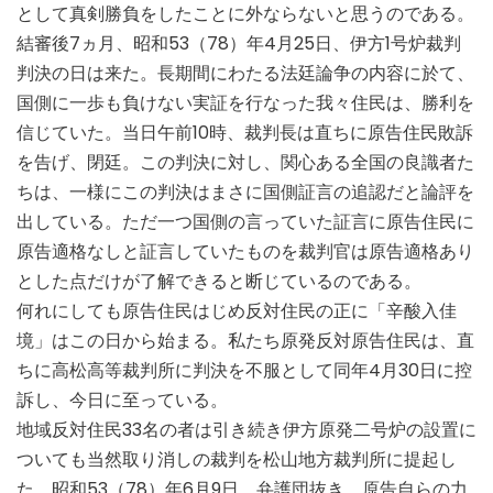
として真剣勝負をしたことに外ならないと思うのである。
結審後7ヵ月、昭和53（78）年4月25日、伊方1号炉裁判
判決の日は来た。長期間にわたる法廷論争の内容に於て、
国側に一歩も負けない実証を行なった我々住民は、勝利を
信じていた。当日午前10時、裁判長は直ちに原告住民敗訴
を告げ、閉廷。この判決に対し、関心ある全国の良識者た
ちは、一様にこの判決はまさに国側証言の追認だと論評を
出している。ただ一つ国側の言っていた証言に原告住民に
原告適格なしと証言していたものを裁判官は原告適格あり
とした点だけが了解できると断じているのである。
何れにしても原告住民はじめ反対住民の正に「辛酸入佳
境」はこの日から始まる。私たち原発反対原告住民は、直
ちに高松高等裁判所に判決を不服として同年4月30日に控
訴し、今日に至っている。
地域反対住民33名の者は引き続き伊方原発二号炉の設置に
ついても当然取り消しの裁判を松山地方裁判所に提起し
た。昭和53（78）年6月9日、弁護団抜き、原告自らの力