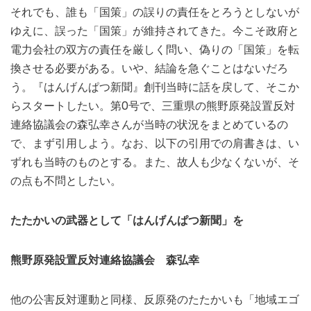
それでも、誰も「国策」の誤りの責任をとろうとしないが
ゆえに、誤った「国策」が維持されてきた。今こそ政府と
電力会社の双方の責任を厳しく問い、偽りの「国策」を転
換させる必要がある。いや、結論を急ぐことはないだろ
う。『はんげんぱつ新聞』創刊当時に話を戻して、そこか
らスタートしたい。第0号で、三重県の熊野原発設置反対
連絡協議会の森弘幸さんが当時の状況をまとめているの
で、まず引用しよう。なお、以下の引用での肩書きは、い
ずれも当時のものとする。また、故人も少なくないが、そ
の点も不問としたい。
たたかいの武器として「はんげんぱつ新聞」を
熊野原発設置反対連絡協議会 森弘幸
他の公害反対運動と同様、反原発のたたかいも「地域エゴ