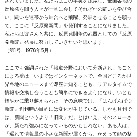
されていました。私たちはこの事実を認識し、全国各地の
反原発を闘う人々が一堂に会してそれぞれの闘いを学び合
い、闘いを連帯から結合へと飛躍、発展させることを願っ
て、ここに『反原発新聞』を発刊することになりました。
私たちは皆さんと共に、反原発闘争の武器としての『反原
発新聞』発展に努力していきたいと思います。
（第1号、1978年5月）
ここでも強調された「報道分野において分断され」ること
による壁は、いまではインターネットで、全国どころか世
界各地のニュースまで即座に知ることも、リアルタイムで
情報を交換し合うことも簡単にできるようになり、いとも
軽やかに乗り越えられた。その意味では、『はんげんぱつ
新聞』創刊時の目的には変化が生じている。しかも月刊で
は、新聞というより「旧聞」だ。とはいえ、そのスローさ
が、新たな強みになっているのかもしれない。ある人は、
「遅れて情報量の小さな新聞が届くから、かえって頭の整