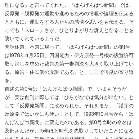
理になる」と言ってくれた。『はんげんぱつ新聞』では、
反原発・脱原発の運動を進めるための情報や論理を伝える
とともに、運動をする人たちの感情や思いをも伝える。そ
こでも「スロー」さが、ひとりよがりな訴えとなることを
防いでくれているようだ。
閑話休題。本題に戻って、『はんげんぱつ新聞』の第1号
は1978年4月25日、四国電力・伊方原発一号機の設置許可
取り消しを求めた裁判の第一審判決を大きく取り上げてい
る。原告＝住民側の敗訴である。と、ここで再度の寄り道
を。
前述の第0号は『はんげんぱつ新聞』で、いまもそうだ
が、実は創刊に際しては「ひらがなでは気分が出ない」と
して『反原発新聞』に改められた。それをまた、「漢字の
反原発ではいかにも硬い」として、1993年10月号から『は
んげんぱつ新聞』に変えたのである。第0号当時の命名は
及部さんだが、15年ほど時代を先取りしていたことになる