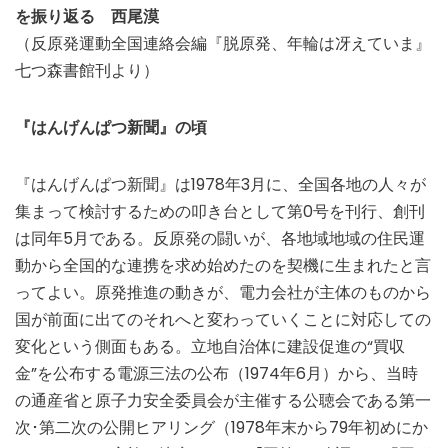
を振り返る 西尾漠
（反原発運動全国連絡会編『脱原発、年輪は冴えていま』
七つ森書館刊より）
『はんげんぱつ新聞』の頃
『はんげんぱつ新聞』は1978年3月に、全国各地の人々が
集まって検討するための叩き台として第0号を刊行、創刊
は同年5月である。反原発の闘いが、各地域地域の住民運
動から全国的な連携を求め始めたのを契機に生まれたと言
ってよい。原発推進の動きが、電力会社が主体のものから
国が前面に出てのそれへと変わっていくことに対応しての
変化という側面もある。立地自治体に建設促進の“買収
金”を公布する電源三法の公布（1974年6月）から、当時
の通産省と原子力安全委員会が主催する公聴会である第一
次･第二次の公開ヒアリング（1978年末から79年初めにか