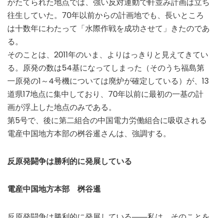
がたてられた地点では、強い反対運動で軒並み計画は立ち
往生していた。70年以前からの計画地でも、長いところ
は十数年にわたって「水際作戦を成功させて」きたのであ
る。
そのことは、2011年のいま、よりはっきりと見えてきてい
る。原発の数は54基になってしまった（そのうち福島第
一原発の1～4号機については廃炉が確定している）が、13
道県17地点に集中しており、70年以前に最初の一基の計
画が浮上した地点のみである。
第5号で、後に第二組合の中国電力労働組合に吸収される
電産中国地方本部の桝谷暹さんは、強調する。
反原発闘争は勝利的に発展している
電産中国地方本部 桝谷暹
反原発闘争は勝利的に発展している――私は、そのことを