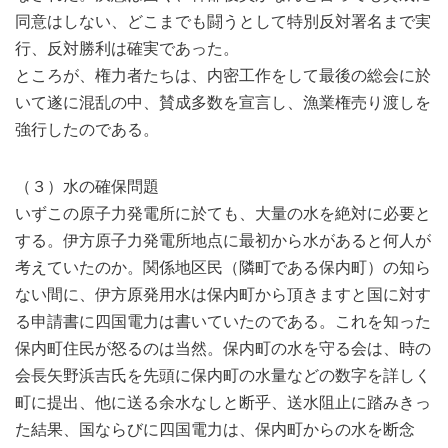
同意はしない、どこまでも闘うとして特別反対署名まで実
行、反対勝利は確実であった。
ところが、権力者たちは、内密工作をして最後の総会に於
いて遂に混乱の中、賛成多数を宣言し、漁業権売り渡しを
強行したのである。
（３）水の確保問題
いずこの原子力発電所に於ても、大量の水を絶対に必要と
する。伊方原子力発電所地点に最初から水があると何人が
考えていたのか。関係地区民（隣町である保内町）の知ら
ない間に、伊方原発用水は保内町から頂きますと国に対す
る申請書に四国電力は書いていたのである。これを知った
保内町住民が怒るのは当然。保内町の水を守る会は、時の
会長矢野浜吉氏を先頭に保内町の水量などの数字を詳しく
町に提出、他に送る余水なしと断乎、送水阻止に踏みきっ
た結果、国ならびに四国電力は、保内町からの水を断念