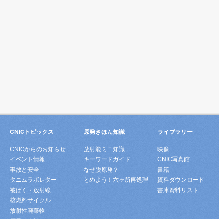
CNICトピックス
原発きほん知識
ライブラリー
CNICからのお知らせ
放射能ミニ知識
映像
イベント情報
キーワードガイド
CNIC写真館
事故と安全
なぜ脱原発？
書籍
タニムラボレター
とめよう！六ヶ所再処理
資料ダウンロード
被ばく・放射線
書庫資料リスト
核燃料サイクル
放射性廃棄物