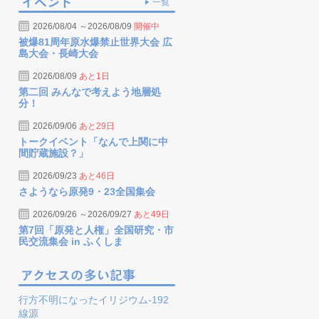
一覧
2026/08/04 ～2026/08/09
開催中
被爆81周年原水爆禁止世界大会 広
島大会・長崎大会
2026/08/09
あと1日
第二回 みんなで考えよう地層処
分！
2026/09/06
あと29日
トークイベント「なんで上関に中
間貯蔵施設？」
2026/09/23
あと46日
さようなら原発9・23全国集会
2026/09/26 ～2026/09/27
あと49日
第7回「原発と人権」全国研究・市
民交流集会 in ふくしま
行方不明になったイリジウム-192
線源