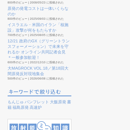
800件のビュー
|
2008/05/23 に投稿された
原発の発電コストは一体いくらな
のか
800件のビュー
|
2025/09/03 に投稿された
イスラエル・米国のイラン「核施
設」攻撃が何をもたらすか
700件のビュー
|
2025/08/05 に投稿された
12/21 政府のGX（グリーントラン
スフォーメーション）で未来を守
れるか オンライン共同記者会見
＊一般参加歓迎！
600件のビュー
|
2022/12/10 に投稿された
大MAGROCK VOL.18／第18回大
間原発反対現地集会
500件のビュー
|
2026/06/08 に投稿された
もんじゅ
パンフレット
大飯原発
書
籍
福島原発
高速炉