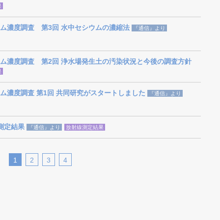
果
ム濃度調査 第3回 水中セシウムの濃縮法
『通信』より
ム濃度調査 第2回 浄水場発生土の汚染状況と今後の調査方針
果
ム濃度調査 第1回 共同研究がスタートしました
『通信』より
能測定結果
『通信』より
放射線測定結果
1
2
3
4