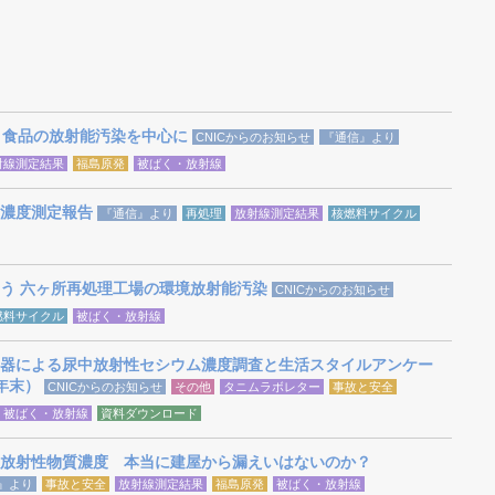
 食品の放射能汚染を中心に
CNICからのお知らせ
『通信』より
射線測定結果
福島原発
被ばく・放射線
濃度測定報告
『通信』より
再処理
放射線測定結果
核燃料サイクル
う 六ヶ所再処理工場の環境放射能汚染
CNICからのお知らせ
燃料サイクル
被ばく・放射線
器による尿中放射性セシウム濃度調査と生活スタイルアンケー
3年末）
CNICからのお知らせ
その他
タニムラボレター
事故と安全
被ばく・放射線
資料ダウンロード
放射性物質濃度 本当に建屋から漏えいはないのか？
』より
事故と安全
放射線測定結果
福島原発
被ばく・放射線