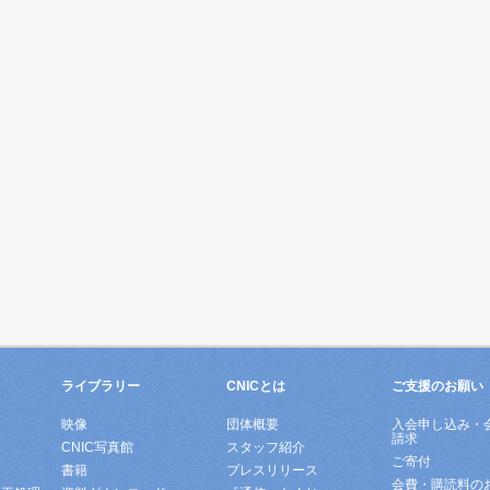
ライブラリー
CNICとは
ご支援のお願い
映像
団体概要
入会申し込み・
請求
ド
CNIC写真館
スタッフ紹介
ご寄付
書籍
プレスリリース
会費・購読料の