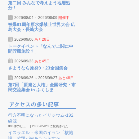
第二回 みんなで考えよう地層処
分！
2026/08/04 ～2026/08/09
開催中
被爆81周年原水爆禁止世界大会 広
島大会・長崎大会
2026/09/06
あと28日
トークイベント「なんで上関に中
間貯蔵施設？」
2026/09/23
あと45日
さようなら原発9・23全国集会
2026/09/26 ～2026/09/27
あと48日
第7回「原発と人権」全国研究・市
民交流集会 in ふくしま
行方不明になったイリジウム-192
線源
800件のビュー
|
2008/05/23 に投稿された
イスラエル・米国のイラン「核施
設」攻撃が何をもたらすか