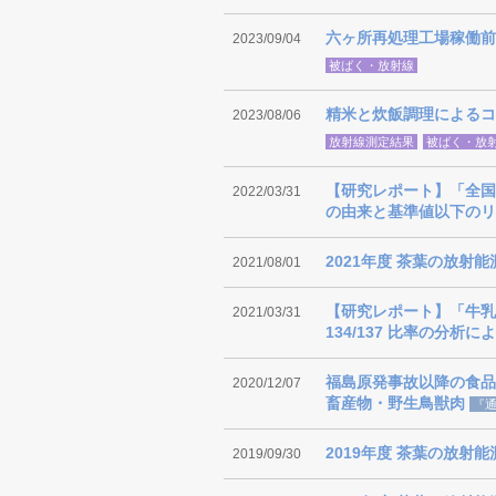
六ヶ所再処理工場稼働前
2023/09/04
被ばく・放射線
精米と炊飯調理によるコ
2023/08/06
放射線測定結果
被ばく・放
【研究レポート】「全国
2022/03/31
の由来と基準値以下のリ
2021年度 茶葉の放射
2021/08/01
【研究レポート】「牛乳
2021/03/31
134/137 比率の分析
福島原発事故以降の食品
2020/12/07
畜産物・野生鳥獣肉
『
2019年度 茶葉の放射
2019/09/30