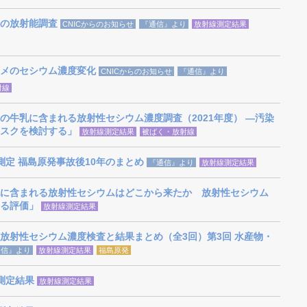
の放射能調査
CNICからのお知らせ
『通信』より
放射線測定結果
メのセシウム濃度変化
CNICからのお知らせ
『通信』より
射線
の牛乳に含まれる放射性セシウム濃度調査（2021年度） ―汚染
スクを検討する」
放射線測定結果
被ばく・放射線
能測定 福島原発事故後10年のまとめ
『通信』より
放射線測定結果
に含まれる放射性セシウムはどこから来たか 放射性セシウム
による評価」
放射線測定結果
放射性セシウム濃度検査と結果まとめ（全3回）第3回 水産物・
通信』より
放射線測定結果
福島原発
能測定結果
放射線測定結果