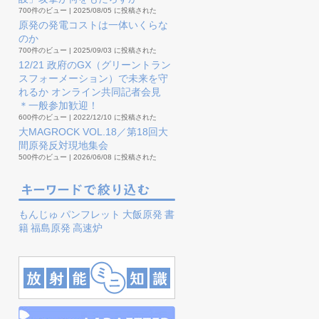
700件のビュー
|
2025/08/05 に投稿された
原発の発電コストは一体いくらな
のか
700件のビュー
|
2025/09/03 に投稿された
12/21 政府のGX（グリーントラン
スフォーメーション）で未来を守
れるか オンライン共同記者会見
＊一般参加歓迎！
600件のビュー
|
2022/12/10 に投稿された
大MAGROCK VOL.18／第18回大
間原発反対現地集会
500件のビュー
|
2026/06/08 に投稿された
もんじゅ
パンフレット
大飯原発
書
籍
福島原発
高速炉