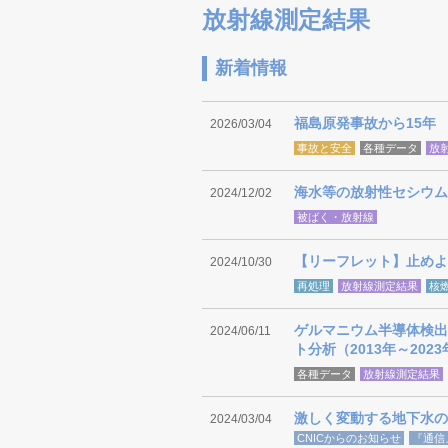
放射線測定結果
新着情報
福島原発事故から15年
2026/03/04
事故と安全
各種データ
放
海水等の放射性セシウム
2024/12/02
被ばく・放射線
【リーフレット】止めよ
2024/10/30
再処理
放射線測定結果
核
ゲルマニウム半導体検出
2024/06/11
ト分析（2013年～202
各種データ
放射線測定結果
激しく変動する地下水の
2024/03/04
CNICからのお知らせ
『通信