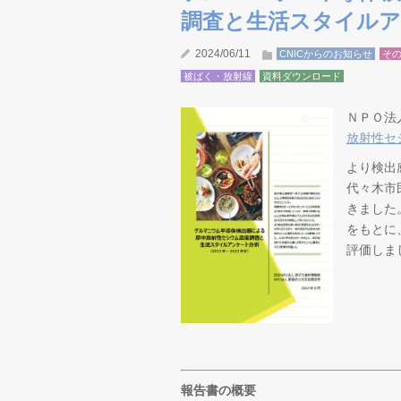
調査と生活スタイルアン
2024/06/11
CNICからのお知らせ
そ
被ばく・放射線
資料ダウンロード
ＮＰＯ法
放射性セ
より検出
代々木市
きました。
をもとに
評価しま
報告書の概要