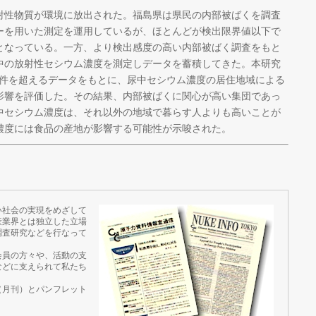
射性物質が環境に放出された。福島県は県民の内部被ばくを調査
ーを用いた測定を運用しているが、ほとんどが検出限界値以下で
となっている。一方、より検出感度の高い内部被ばく調査をもと
中の放射性セシウム濃度を測定しデータを蓄積してきた。本研究
00件を超えるデータをもとに、尿中セシウム濃度の居住地域による
影響を評価した。その結果、内部被ばくに関心が高い集団であっ
中セシウム濃度は、それ以外の地域で暮らす人よりも高いことが
濃度には食品の産地が影響する可能性が示唆された。
い社会の実現をめざして
産業界とは独立した立場
調査研究などを行なって
会員の方々や、活動の支
などに支えられて私たち
（月刊）とパンフレット