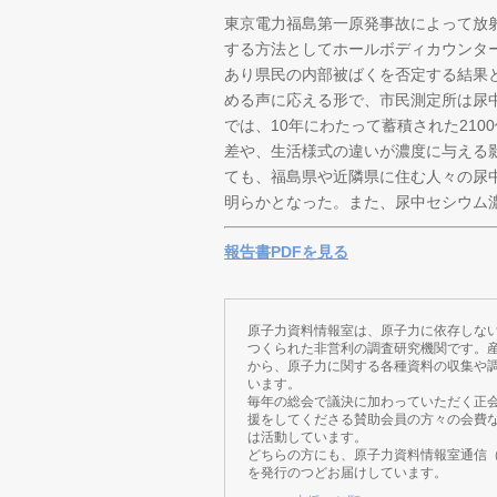
東京電力福島第一原発事故によって放
する方法としてホールボディカウンタ
あり県民の内部被ばくを否定する結果
める声に応える形で、市民測定所は尿
では、10年にわたって蓄積された21
差や、生活様式の違いが濃度に与える
ても、福島県や近隣県に住む人々の尿
明らかとなった。また、尿中セシウム
報告書PDFを見る
原子力資料情報室は、原子力に依存しな
つくられた非営利の調査研究機関です。
から、原子力に関する各種資料の収集や
います。
毎年の総会で議決に加わっていただく正
援をしてくださる賛助会員の方々の会費
は活動しています。
どちらの方にも、原子力資料情報室通信
を発行のつどお届けしています。