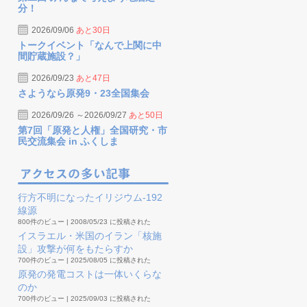
分！
2026/09/06
あと30日
トークイベント「なんで上関に中
間貯蔵施設？」
2026/09/23
あと47日
さようなら原発9・23全国集会
2026/09/26 ～2026/09/27
あと50日
第7回「原発と人権」全国研究・市
民交流集会 in ふくしま
行方不明になったイリジウム-192
線源
800件のビュー
|
2008/05/23 に投稿された
イスラエル・米国のイラン「核施
設」攻撃が何をもたらすか
700件のビュー
|
2025/08/05 に投稿された
原発の発電コストは一体いくらな
のか
700件のビュー
|
2025/09/03 に投稿された