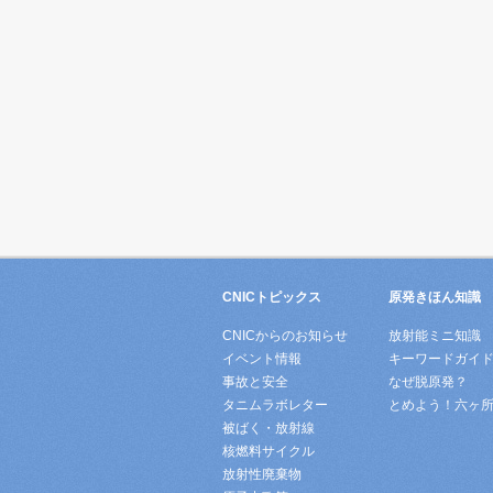
CNICトピックス
原発きほん知識
CNICからのお知らせ
放射能ミニ知識
イベント情報
キーワードガイ
事故と安全
なぜ脱原発？
タニムラボレター
とめよう！六ヶ
被ばく・放射線
核燃料サイクル
放射性廃棄物