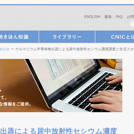
ENGLISH
書籍
FAQ
お問
お知らせ
> ゲルマニウム半導体検出器による尿中放射性セシウム濃度調査と生活スタイル
出器による尿中放射性セシウム濃度