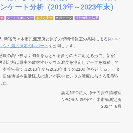
ケート分析（2013年～2023年末）
の他
タニムラボレター
事故と安全
各種データ
放射線測定結果
人 新宿代々木市民測定所と原子力資料情報室の共同による
尿中の
シウム濃度測定のレポート
を公開します。
感度の高い被ばく調査をもとめる多くの声に応える形で、新宿
民測定所は尿中の放射性セシウム濃度を測定しデータを蓄積して
本報告書では2013年から2023年までの2100 件を超えるデータ
、居住地域や生活様式の違いが尿中セシウム濃度に与える影響を
した。
認定NPO法人 原子力資料情報室
NPO法人 新宿代々木市民測定所
2024年6月