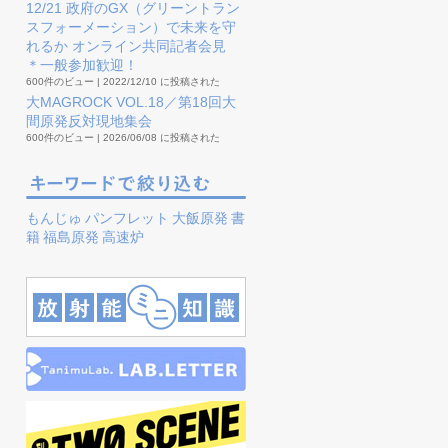
12/21 政府のGX（グリーントラン
スフォーメーション）で未来を守
れるか オンライン共同記者会見
＊一般参加歓迎！
600件のビュー
|
2022/12/10 に投稿された
大MAGROCK VOL.18／第18回大
間原発反対現地集会
600件のビュー
|
2026/06/08 に投稿された
もんじゅ
パンフレット
大飯原発
書
籍
福島原発
高速炉