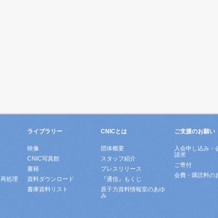
ライブラリー
CNICとは
ご支援のお願い
映像
団体概要
入会申し込み・
請求
ド
CNIC写真館
スタッフ紹介
ご寄付
書籍
プレスリリース
会費・購読料の
所再処理
資料ダウンロード
『通信』もくじ
書庫資料リスト
原子力資料情報室のあゆ
み