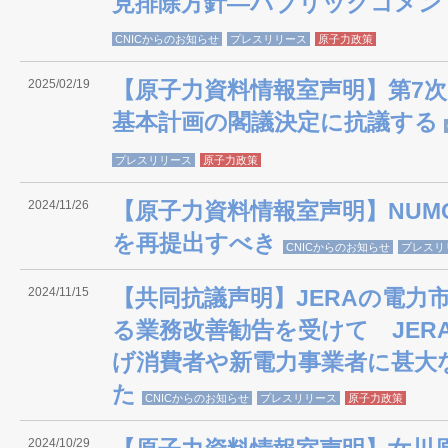
見排除方針―パブリックコメン
CNICからのお知らせ
プレスリリース
原子力政策
2025/02/19
【原子力資料情報室声明】第7
基本計画の閣議決定に抗議する
プレスリリース
原子力政策
2024/11/26
【原子力資料情報室声明】NUM
を再提出すべき
CNICからのお知らせ
プレスリ
2024/11/15
【共同抗議声明】JERAの電力
る業務改善勧告を受けて JER
げ消費者や新電力事業者に甚大
た
CNICからのお知らせ
プレスリリース
原子力政策
2024/10/29