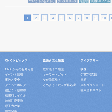
CNICからのお知らせ
プレスリリース
再処理
核燃料サイクル
1
2
3
4
5
6
7
8
9
10
CNICトピックス
原発きほん知識
ライブラリー
CNICからのお知らせ
放射能ミニ知識
映像
イベント情報
キーワードガイド
CNIC写真館
事故と安全
なぜ脱原発？
書籍
タニムラボレター
とめよう！六ヶ所再処理
資料ダウンロード
被ばく・放射線
書庫資料リスト
核燃料サイクル
放射性廃棄物
原子力政策
国際関係