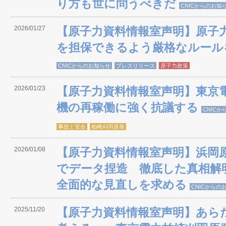
り方も世に問うべきだ
CNICからのお知
2026/01/27
【原子力資料情報室声明】原子
を担保できるよう厳格なルール
CNICからのお知らせ
プレスリリース
原子力政策
2026/01/23
【原子力資料情報室声明】東京
機の再稼働に強く抗議する
CNIC
事故と安全
柏崎刈羽原発
2026/01/08
【原子力資料情報室声明】浜岡
でデータ捏造 徹底した真相解
全面的な見直しを求める
CNICからの
2025/11/20
【原子力資料情報室声明】あら