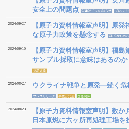
【原子力資料情報室声明】女川
安全上の問題点
CNICからのお知らせ
プレスリ
2024/09/27
【原子力資料情報室声明】原発
な原子力政策を懸念する
CNICからの
2024/09/10
【原子力資料情報室声明】福島
サンプル採取に意味はあるのか
福島原発
2024/08/27
ウクライナ戦争と原発―続く危
プレスリリース
事故と安全
国際関係
2024/08/23
【原子力資料情報室声明】数か
日本原燃に六ヶ所再処理工場を