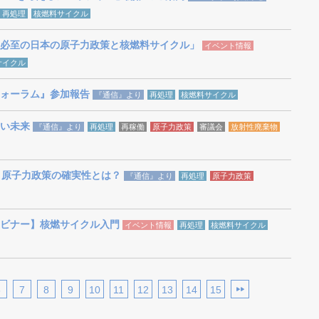
再処理
核燃料サイクル
必至の日本の原子力政策と核燃料サイクル」
イベント情報
サイクル
ォーラム』参加報告
『通信』より
再処理
核燃料サイクル
い未来
『通信』より
再処理
再稼働
原子力政策
審議会
放射性廃棄物
) 原子力政策の確実性とは？
『通信』より
再処理
原子力政策
ビナー】核燃サイクル入門
イベント情報
再処理
核燃料サイクル
6
7
8
9
10
11
12
13
14
15