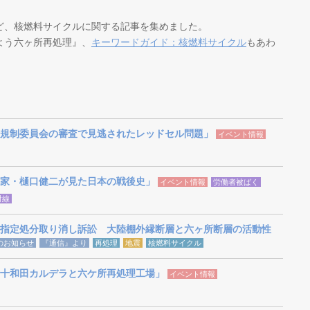
ど、核燃料サイクルに関する記事を集めました。
よう六ヶ所再処理』、
キーワードガイド：核燃料サイクル
もあわ
規制委員会の審査で見逃されたレッドセル問題」
イベント情報
家・樋口健二が見た日本の戦後史」
イベント情報
労働者被ばく
射線
指定処分取り消し訴訟 大陸棚外縁断層と六ヶ所断層の活動性
らのお知らせ
『通信』より
再処理
地震
核燃料サイクル
十和田カルデラと六ケ所再処理工場」
イベント情報