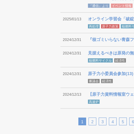
『通信』より
イベント情報
オンライン学習会「破綻
2025/01/13
再処理
原子力政策
核燃料
『核ゴミいらない青森フ
2024/12/31
見据えるべきは原発の無
2024/12/31
核燃料サイクル
経済性
原子力小委員会参加(13
2024/12/31
審議会
経済性
【原子力資料情報室ウェ
2024/12/13
高速炉
1
2
3
4
5