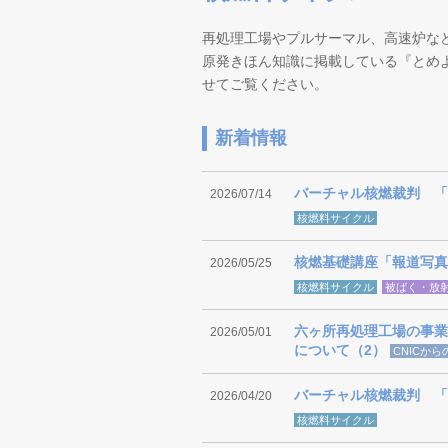
再処理工場やプルサーマル、高速炉な
原発きほん知識に掲載している『とめ
せてご覧ください。
新着情報
バーチャル核燃裁判 「
2026/07/14
核燃料サイクル
核燃基礎講座「報道写真
2026/05/25
核燃料サイクル
被ばく・放
六ヶ所再処理工場の事業
2026/05/01
について（2）
CNICか
バーチャル核燃裁判 「
2026/04/20
核燃料サイクル