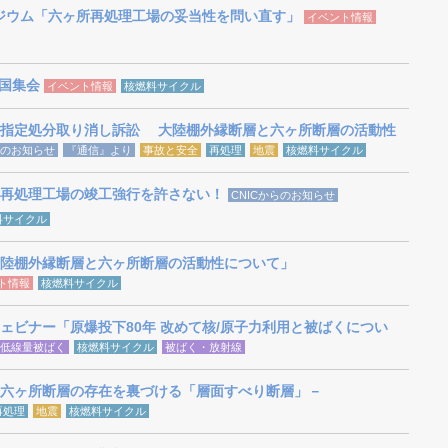
ジウム「六ヶ所再処理工場の妥当性を問い直す」
イベント情報
全国集会
イベント情報
核燃料サイクル
業指定処分取り消し訴訟 大陸棚外縁断層と六ヶ所断層の活動性
らのお知らせ
『通信』より
事故と安全
再処理
地震
核燃料サイクル
再処理工場の竣工強行を許さない！
CNICからのお知らせ
料サイクル
陸棚外縁断層と六ヶ所断層の活動性について」
ト情報
核燃料サイクル
ェビナー「原爆投下80年 改めて核/原子力利用と被ばくについ
低線量被ばく
核燃料サイクル
被ばく・放射線
六ヶ所断層の存在を裏づける「層面すべり断層」－
再処理
地震
核燃料サイクル