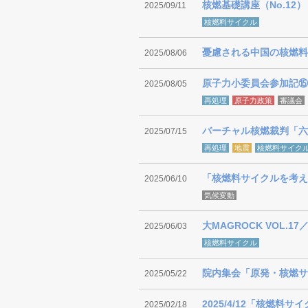
核燃基礎講座（No.1
2025/09/11
核燃料サイクル
憂慮される中国の核燃料
2025/08/06
原子力小委員会参加記⑮
2025/08/05
再処理
原子力政策
審議会
バーチャル核燃裁判「六
2025/07/15
再処理
地震
核燃料サイク
「核燃料サイクルを考え
2025/06/10
気候変動
大MAGROCK VOL.
2025/06/03
核燃料サイクル
院内集会「原発・核燃サ
2025/05/22
2025/4/12「核燃
2025/02/18