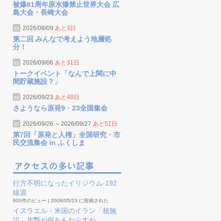
被爆81周年原水爆禁止世界大会 広
島大会・長崎大会
2026/08/09
あと3日
第二回 みんなで考えよう地層処
分！
2026/09/06
あと31日
トークイベント「なんで上関に中
間貯蔵施設？」
2026/09/23
あと48日
さようなら原発9・23全国集会
2026/09/26 ～2026/09/27
あと51日
第7回「原発と人権」全国研究・市
民交流集会 in ふくしま
行方不明になったイリジウム-192
線源
800件のビュー
|
2008/05/23 に投稿された
イスラエル・米国のイラン「核施
設」攻撃が何をもたらすか