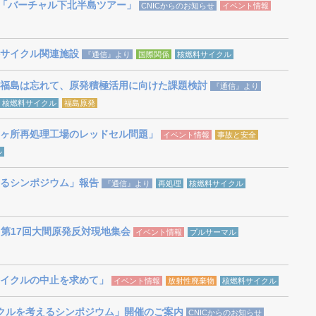
2）「バーチャル下北半島ツアー」
CNICからのお知らせ
イベント情報
サイクル関連施設
『通信』より
国際関係
核燃料サイクル
福島は忘れて、原発積極活用に向けた課題検討
『通信』より
核燃料サイクル
福島原発
ヶ所再処理工場のレッドセル問題」
イベント情報
事故と安全
ル
るシンポジウム」報告
『通信』より
再処理
核燃料サイクル
17／第17回大間原発反対現地集会
イベント情報
プルサーマル
イクルの中止を求めて」
イベント情報
放射性廃棄物
核燃料サイクル
料サイクルを考えるシンポジウム」開催のご案内
CNICからのお知らせ