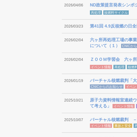
ND政策提言発表シンポ
2026/04/06
再処理
核燃料サイクル
第41回 4.9反核燃の日
2026/03/23
六ヶ所再処理工場の事
2026/02/04
について（１）
CNICか
ＺＯＯＭ学習会 六ヶ所
2026/02/04
イベント情報
再処理
核燃
バーチャル核燃裁判「大
2026/01/19
CNICからのお知らせ
イベン
原子力資料情報室連続ウ
2025/10/21
て考える」
イベント情報
バーチャル核燃裁判 －
2025/10/07
イベント情報
事故と安全