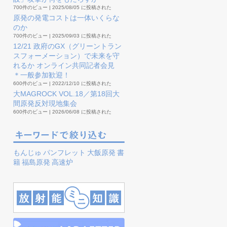
700件のビュー
|
2025/08/05 に投稿された
原発の発電コストは一体いくらな
のか
700件のビュー
|
2025/09/03 に投稿された
12/21 政府のGX（グリーントラン
スフォーメーション）で未来を守
れるか オンライン共同記者会見
＊一般参加歓迎！
600件のビュー
|
2022/12/10 に投稿された
大MAGROCK VOL.18／第18回大
間原発反対現地集会
600件のビュー
|
2026/06/08 に投稿された
もんじゅ
パンフレット
大飯原発
書
籍
福島原発
高速炉