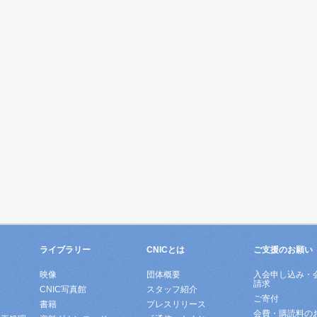
ライブラリー
CNICとは
ご支援のお願い
映像
団体概要
入会申し込み・
請求
ド
CNIC写真館
スタッフ紹介
ご寄付
書籍
プレスリリース
会費・購読料の