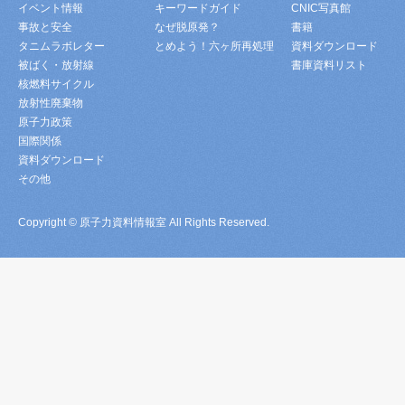
イベント情報
キーワードガイド
CNIC写真館
事故と安全
なぜ脱原発？
書籍
タニムラボレター
とめよう！六ヶ所再処理
資料ダウンロード
被ばく・放射線
書庫資料リスト
核燃料サイクル
放射性廃棄物
原子力政策
国際関係
資料ダウンロード
その他
Copyright © 原子力資料情報室 All Rights Reserved.