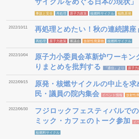
サイクルをめぐる日本の現状」
事故と安全
再処理
原子力政策
核燃料サイクル
福島原発
2022/10/11
再処理とめたい！秋の連続講座
再処理
原子力政策
審議会
放射性廃棄物
核燃料サイクル
2022/10/04
原子力小委員会革新炉ワーキン
りまとめを批判する
『通信』より
原子力
2022/09/15
原発・核燃サイクルの中止を求
民・議員の院内集会
イベント情報
放射性
2022/06/30
フジロックフェスティバルでの
ミック・カフェのトーク参加
イ
核燃料サイクル