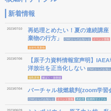
新着情報
2023/07/10
再処理とめたい！夏の連続講座
棄物の行方」
CNICからのお知らせ
イベント情報
放射性廃棄物
2023/07/06
【原子力資料情報室声明】IAE
洋放出を正当化しない
CNICからのお知
福島原発
被ばく・放射線
2023/07/04
バーチャル核燃裁判(zoom学習
CNICからのお知らせ
イベント情報
再処理
核燃料サイクル
2023/06/28