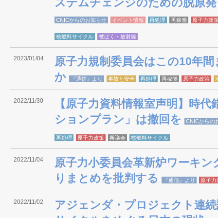
ステムチェンジのための脱原発
CNICからのお知らせ
イベント情報
再処理
再稼働
原子力政
核燃料サイクル
被ばく・放射線
2023/01/04
原子力規制委員会はこの10年
か
『通信』より
事故と安全
再処理
再稼働
原子力政策
2022/11/30
【原子力資料情報室声明】時代
ションプラン」は撤回を
CNICから
再処理
原子力政策
審議会
核燃料サイクル
2022/11/04
原子力小委員会革新炉ワーキン
りまとめを批判する
『通信』より
原子力
2022/11/02
アジェンダ・プロジェクト連続