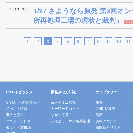
2021/12/17
1/17 さようなら原発 第3回
所再処理工場の現状と裁判」
イベ
1
2
3
4
5
6
7
8
9
10
11
CNICトピックス
原発きほん知識
ライブラリー
CNICからのお知らせ
放射能ミニ知識
映像
イベント情報
キーワードガイド
CNIC写真館
事故と安全
なぜ脱原発？
書籍
タニムラボレター
とめよう！六ヶ所再処理
資料ダウンロード
被ばく・放射線
書庫資料リスト