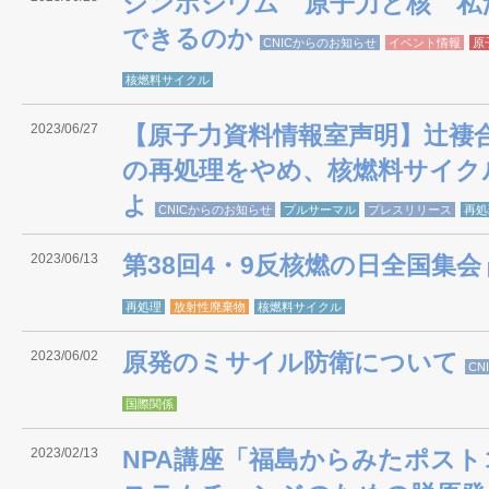
シンポジウム 原子力と核 私
できるのか
CNICからのお知らせ
イベント情報
原
核燃料サイクル
2023/06/27
【原子力資料情報室声明】辻褄
の再処理をやめ、核燃料サイク
よ
CNICからのお知らせ
プルサーマル
プレスリリース
再処
2023/06/13
第38回4・9反核燃の日全国集会
再処理
放射性廃棄物
核燃料サイクル
2023/06/02
原発のミサイル防衛について
CN
国際関係
2023/02/13
NPA講座「福島からみたポストコ