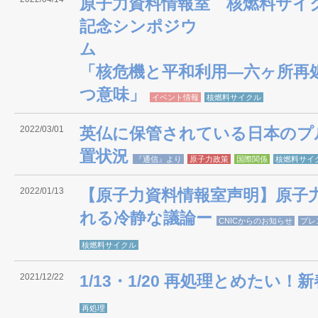
原子力資料情報室 核燃料サイ
記念シンポジウ
「核危機と平和利用―六ヶ所再
つ意味」
イベント情報
核燃料サイクル
2022/03/01
英仏に保管されている日本のプ
置状況
『通信』より
原子力政策
国際関係
核燃料サイ
2022/01/13
【原子力資料情報室声明】原子
れる冷静な議論ー
CNICからのお知らせ
プレ
核燃料サイクル
2021/12/22
1/13・1/20 再処理とめたい！
再処理