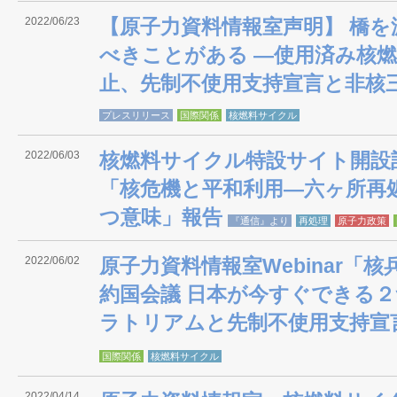
2022/06/23
【原子力資料情報室声明】 橋
べきことがある ―使用済み核
止、先制不使用支持宣言と非核
プレスリリース
国際関係
核燃料サイクル
2022/06/03
核燃料サイクル特設サイト開設
「核危機と平和利用―六ヶ所再
つ意味」報告
『通信』より
再処理
原子力政策
2022/06/02
原子力資料情報室Webinar「
約国会議 日本が今すぐできる
ラトリアムと先制不使用支持宣
国際関係
核燃料サイクル
2022/04/14