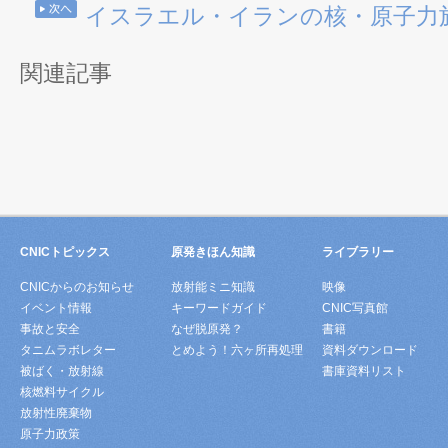
イスラエル・イランの核・原子力
関連記事
CNICトピックス
原発きほん知識
ライブラリー
CNICからのお知らせ
放射能ミニ知識
映像
イベント情報
キーワードガイド
CNIC写真館
事故と安全
なぜ脱原発？
書籍
タニムラボレター
とめよう！六ヶ所再処理
資料ダウンロード
被ばく・放射線
書庫資料リスト
核燃料サイクル
放射性廃棄物
原子力政策