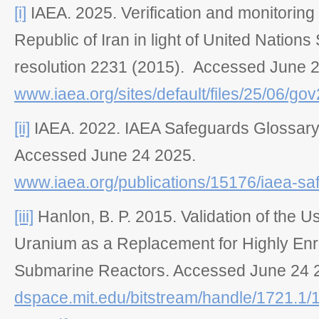
[i]
IAEA. 2025.
Verification and monitoring 
Republic of Iran in light of United Nations
resolution 2231 (2015)
. Accessed June 2
www.iaea.org/sites/default/files/25/06/go
[ii]
IAEA. 2022.
IAEA Safeguards Glossary
Accessed June 24 2025.
www.iaea.org/publications/15176/iaea-sa
[iii]
Hanlon, B. P. 2015.
Validation of the 
Uranium as a Replacement for Highly En
Submarine Reactors
. Accessed June 24 
dspace.mit.edu/bitstream/handle/1721.1