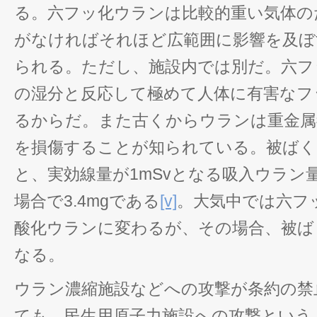
る。六フッ化ウランは比較的重い気体の
がなければそれほど広範囲に影響を及ぼ
られる。ただし、施設内では別だ。六フ
の湿分と反応して極めて人体に有害なフ
るからだ。また古くからウランは重金属
を損傷することが知られている。被ばく
と、実効線量が1mSvとなる吸入ウラン
場合で3.4mgである
[v]
。大気中では六フ
酸化ウランに変わるが、その場合、被ば
なる。
ウラン濃縮施設などへの攻撃が条約の禁
ても、民生用原子力施設への攻撃という