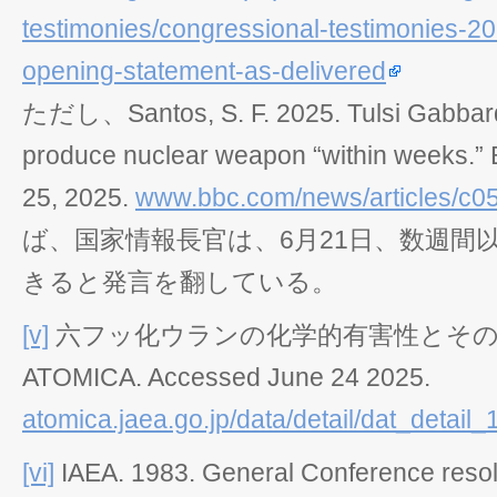
testimonies/congressional-testimonies-2
opening-statement-as-delivered
ただし、Santos, S. F. 2025.
Tulsi Gabbar
produce nuclear weapon “within weeks.”
25, 2025.
www.bbc.com/news/articles/c0
ば、国家情報長官は、6月21日、数週間
きると発言を翻している。
[v]
六フッ化ウランの化学的有害性とそ
ATOMICA. Accessed June 24 2025.
atomica.jaea.go.jp/data/detail/dat_detail
[vi]
IAEA. 1983.
General Conference resol