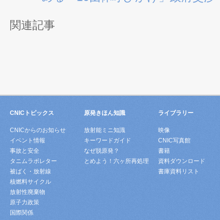
関連記事
CNICトピックス
原発きほん知識
ライブラリー
CNICからのお知らせ
放射能ミニ知識
映像
イベント情報
キーワードガイド
CNIC写真館
事故と安全
なぜ脱原発？
書籍
タニムラボレター
とめよう！六ヶ所再処理
資料ダウンロード
被ばく・放射線
書庫資料リスト
核燃料サイクル
放射性廃棄物
原子力政策
国際関係