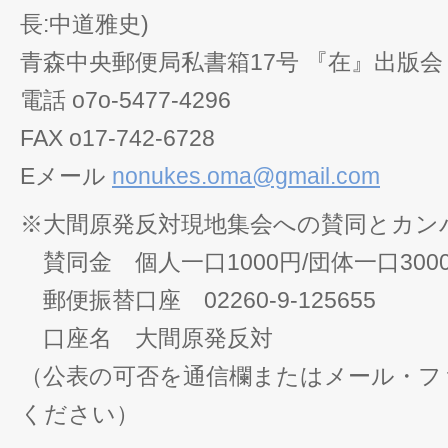
長:中道雅史)
青森中央郵便局私書箱17号 『在』出版
電話 o7o-5477-4296
FAX o17-742-6728
Eメール
nonukes.oma@gmail.com
※大間原発反対現地集会への賛同とカン
賛同金 個人一口1000円/団体一口300
郵便振替口座 02260-9-125655
口座名 大間原発反対
（公表の可否を通信欄またはメール・フ
ください）