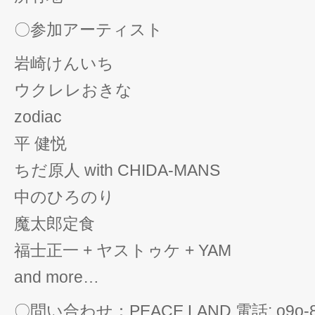
〇参加アーティスト
岩崎けんいち
ウクレレおきな
zodiac
平 健悦
ちだ原人 with CHIDA-MANS
中のひろのり
魔太郎定食
福士正一 + ヤストゥケ + YAM
and more…
〇問い合わせ：PEACE LAND 電話: o9o-8