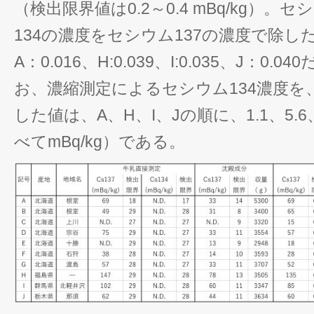
（検出限界値は0.2～0.4 mBq/kg）
134の濃度をセシウム137の濃度で除
A：0.016、H:0.039、I:0.035、J：0.
お、濃縮測定によるセシウム134濃度を
した値は、A、H、I、Jの順に、1.1、5.6
べてmBq/kg）である。