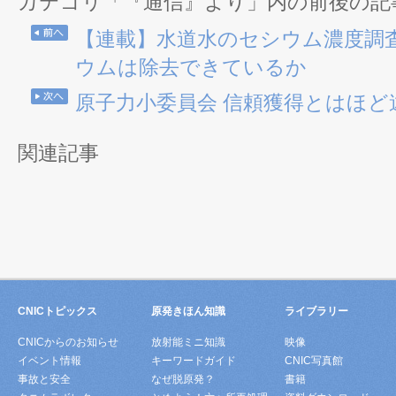
カテゴリ「『通信』より」内の前後の記
【連載】水道水のセシウム濃度調査
ウムは除去できているか
原子力小委員会 信頼獲得とはほど
関連記事
CNICトピックス
原発きほん知識
ライブラリー
CNICからのお知らせ
放射能ミニ知識
映像
イベント情報
キーワードガイド
CNIC写真館
事故と安全
なぜ脱原発？
書籍