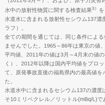
（2011年3月～）、および、原子力災
3）
水中の放射性物質に関する検査結果
を
水道水に含まれる放射性セシウム137濃
ラフ）。
全ての期間を通じては、同じ条件による
ませんでした。1965～86年は東京の値、1
平均値、2011年の値は3月～4月末の値
く）、2012年以降は国内平均値をプロ
て、原発事故直後の福島県内の最高値を
た。
水道水中に含まれるセシウム137の濃度は
そ10ミリベクレル／リットル(mBq/L)で