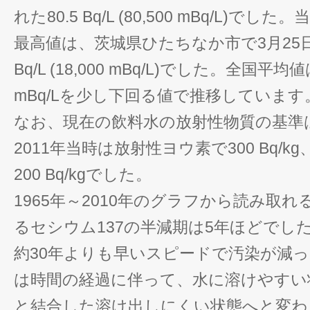
れた80.5 Bq/L (80,500 mBq/L)
最高値は、茨城県ひたちなか市で3月25
Bq/L (18,000 mBq/L)でした。全国平
mBq/Lを少し下回る値で推移しています
なお、現在の飲料水の放射性物質の基準は10
2011年当時は放射性ヨウ素で300 Bq/
200 Bq/kgでした。
1965年～2010年のグラフから読み取
るセシウム137の半減期は5年ほどでし
約30年よりも早いスピードで汚染が減
は時間の経過に伴って、水に溶けやすい
と結合した溶け出しにくい状態へと変わ