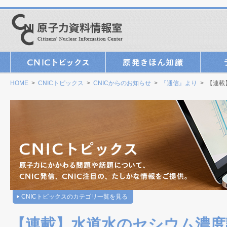
HOME
>
CNICトピックス
>
CNICからのお知らせ
>
『通信』より
> 【連載
CNICトピックスのカテゴリ一覧を見る
【連載】水道水のセシウム濃度調