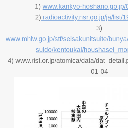
1)
www.kankyo-hoshano.go.jp/0
2)
radioactivity.nsr.go.jp/ja/list/1
3)
www.mhlw.go.jp/stf/seisakunitsuite/bunya
suido/kentoukai/houshasei_mon
4) www.rist.or.jp/atomica/data/dat_detai
01-04