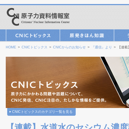
HOME
>
CNICトピックス
>
CNICからのお知らせ
>
『通信』より
> 【連載
CNICトピックスのカテゴリ一覧を見る
【連載】水道水のセシウム濃度調