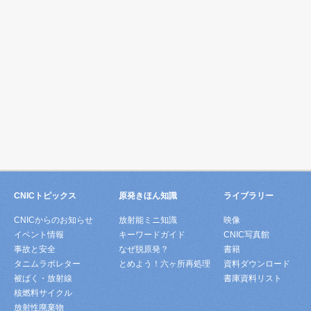
CNICトピックス
原発きほん知識
ライブラリー
CNICからのお知らせ
放射能ミニ知識
映像
イベント情報
キーワードガイド
CNIC写真館
事故と安全
なぜ脱原発？
書籍
タニムラボレター
とめよう！六ヶ所再処理
資料ダウンロード
被ばく・放射線
書庫資料リスト
核燃料サイクル
放射性廃棄物