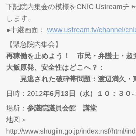
下記院内集会の模様をCNIC Ustrea
します。
●中継画面：
www.ustream.tv/channel/cn
【緊急院内集会】
再稼働を止めよう！ 市民・弁護士・超
大飯原発、安全性はどこへ？：
見逃された破砕帯問題：渡辺満久・東
日時：2012年
6月13日（水）１０：３０
場所：
参議院議員会館 講堂
地図＞
http://www.shugiin.go.jp/index.nsf/html/