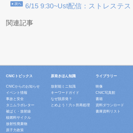
6/15 9:30~Ust配信：ストレ
関連記事
CNICトピックス
原発きほん知識
ライブラリー
CNICからのお知らせ
放射能ミニ知識
映像
イベント情報
キーワードガイド
CNIC写真館
事故と安全
なぜ脱原発？
書籍
タニムラボレター
とめよう！六ヶ所再処理
資料ダウンロード
被ばく・放射線
書庫資料リスト
核燃料サイクル
放射性廃棄物
原子力政策