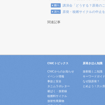
講演会「どうする？原発のご
原発・核燃サイクルの中止を
関連記事
CNICトピックス
原発きほん知識
CNICからのお知らせ
放射能ミニ知識
イベント情報
キーワードガイ
事故と安全
なぜ脱原発？
タニムラボレター
とめよう！六ヶ
被ばく・放射線
核燃料サイクル
放射性廃棄物