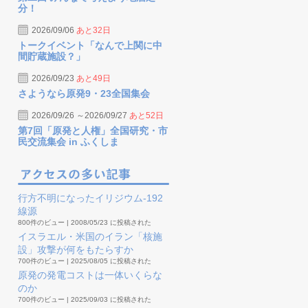
分！
2026/09/06
あと32日
トークイベント「なんで上関に中
間貯蔵施設？」
2026/09/23
あと49日
さようなら原発9・23全国集会
2026/09/26 ～2026/09/27
あと52日
第7回「原発と人権」全国研究・市
民交流集会 in ふくしま
行方不明になったイリジウム-192
線源
800件のビュー
|
2008/05/23 に投稿された
イスラエル・米国のイラン「核施
設」攻撃が何をもたらすか
700件のビュー
|
2025/08/05 に投稿された
原発の発電コストは一体いくらな
のか
700件のビュー
|
2025/09/03 に投稿された