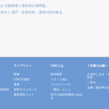
み 文献調査と最終処分場問題」
求めて 省庁・全国市民・議員の院内集会
ライブラリー
CNICとは
ご支援のお願い
映像
団体概要
入会申し込み・
請求
ド
CNIC写真館
スタッフ紹介
ご寄付
書籍
プレスリリース
会費・購読料の
所再処理
資料ダウンロード
『通信』もくじ
書庫資料リスト
原子力資料情報室のあゆ
み