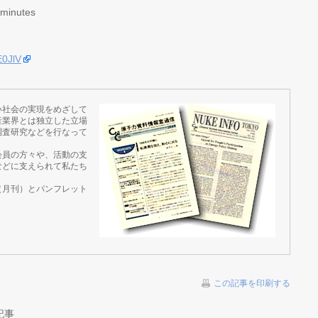
 minutes
E0JlV
い社会の実現をめざして
産業界とは独立した立場
調査研究などを行なって
会員の方々や、活動の支
などに支えられて私たち
（月刊）とパンフレット
この記事を印刷する
記事