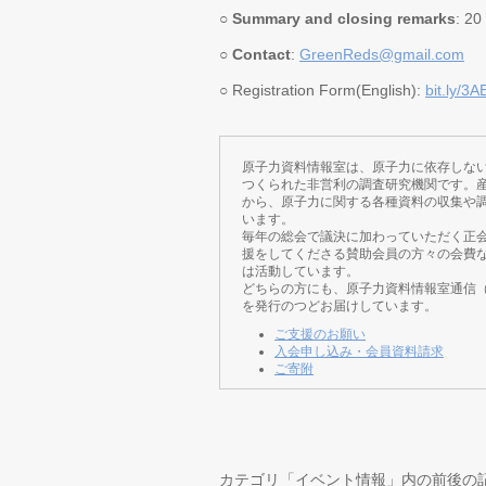
○
Summary and closing remarks
: 20
○
Contact
:
GreenReds@gmail.com
○ Registration Form(English):
bit.ly/3A
原子力資料情報室は、原子力に依存しな
つくられた非営利の調査研究機関です。
から、原子力に関する各種資料の収集や
います。
毎年の総会で議決に加わっていただく正
援をしてくださる賛助会員の方々の会費
は活動しています。
どちらの方にも、原子力資料情報室通信
を発行のつどお届けしています。
ご支援のお願い
入会申し込み・会員資料請求
ご寄附
カテゴリ「イベント情報」内の前後の