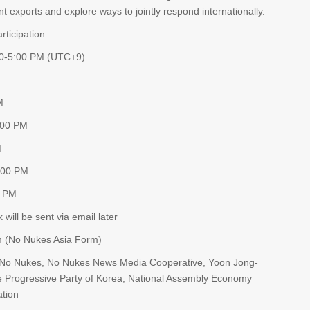
nt exports and explore ways to jointly respond internationally.
rticipation.
00-5:00 PM (UTC+9)
M
:00 PM
M
:00 PM
0 PM
ill be sent via email later
m (No Nukes Asia Form)
for No Nukes, No Nukes News Media Cooperative, Yoon Jong-
e Progressive Party of Korea, National Assembly Economy
ation