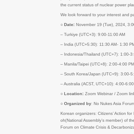
the current status of nuclear power pla
We look forward to your interest and pa
○ Date:
November 19 (Tue), 2024, 3:
– Turkiye (UTC+3): 9:00-11:00 AM
– India (UTC+5:30): 11:30 AM- 1:30 P
– Indonesia/Thailand (UTC+7): 1:00-3
– Manila/Taipei (UTC+8): 2:00-4:00 P
– South Korea/Japan (UTC+9): 3:00-5
– Australia (ACST, UTC+10): 4:00-6:0
○ Location:
Zoom Webinar / Zoom link w
○
Organized by
: No Nukes Asia Foru
Korean organizers: Citizens’ Action 
oh(National Assembly’s member) of th
Forum on Climate Crisis & Decarboniz