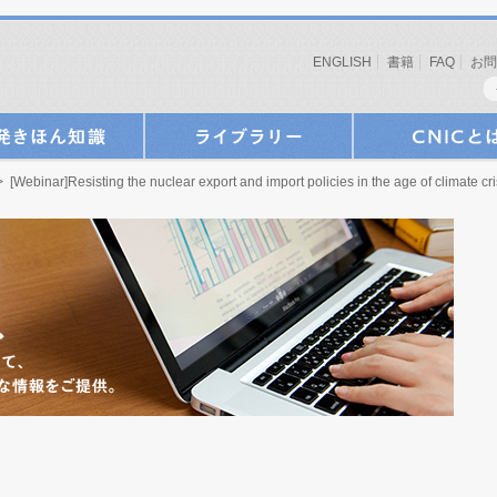
ENGLISH
書籍
FAQ
お問
 [Webinar]Resisting the nuclear export and import policies in the age of climate cri