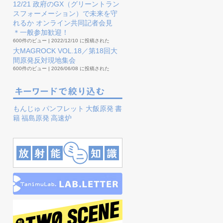
12/21 政府のGX（グリーントラン
スフォーメーション）で未来を守
れるか オンライン共同記者会見
＊一般参加歓迎！
600件のビュー
|
2022/12/10 に投稿された
大MAGROCK VOL.18／第18回大
間原発反対現地集会
600件のビュー
|
2026/06/08 に投稿された
もんじゅ
パンフレット
大飯原発
書
籍
福島原発
高速炉