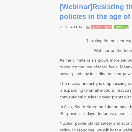
[Webinar]Resisting t
policies in the age of
2024/11/14
イベント情報
国際関係
Resisting the nuclear expo
Webinar on the Inte
As the climate crisis grows more seriou
to reduce the use of fossil fuels. Mea
power plants by including nuclear power 
The nuclear industry is emphasizing nuc
is expanding to small modular reactors
conventional nuclear power plants with
In Asia, South Korea and Japan have b
Philippines, Turkiye, Indonesia, and Th
Nuclear power plants’ safety and econo
policy. In response, we will host a we