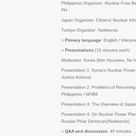
Philippines Organizer: Nuclear-Fre
PH
Japan Organizer: Citizens’ Nuclear Inf
Turkiye Organizer: Nukleersiz
○
Primary language
: English / Interpr
○
Presentations
(15 minutes each)
Moderator: Korea (Kim Hyunwoo, No N
Presentation 1: Korea’s Nuclear Power
Justice Actions)
Presentation 2: Problems of Resuming 
Philippines / NFBM
Presentation 3: The Overview of Japa
Presentation 4: On Nuclear Power Plant
Russia/ Pinar Demircan(Nukleersiz)
○
Q&A and discussion
: 40 minutes