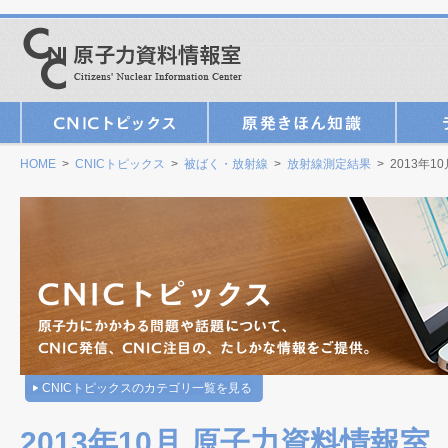
HOME
>
CNICトピックス
>
被ばく・放射線
>
放射線測定結果
> 2013年
CNICトピックスのカテゴリ一覧を見る
2013年10月 原子力資料情報