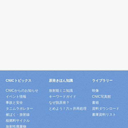
CNICトピックス
原発きほん知識
ライブラリー
CNICからのお知らせ
放射能ミニ知識
映像
イベント情報
キーワードガイド
CNIC写真館
事故と安全
なぜ脱原発？
書籍
タニムラボレター
とめよう！六ヶ所再処理
資料ダウンロード
被ばく・放射線
書庫資料リスト
核燃料サイクル
放射性廃棄物