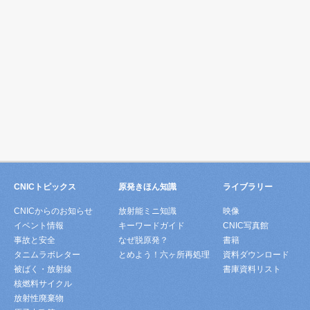
CNICトピックス
原発きほん知識
ライブラリー
CNICからのお知らせ
放射能ミニ知識
映像
イベント情報
キーワードガイド
CNIC写真館
事故と安全
なぜ脱原発？
書籍
タニムラボレター
とめよう！六ヶ所再処理
資料ダウンロード
被ばく・放射線
書庫資料リスト
核燃料サイクル
放射性廃棄物