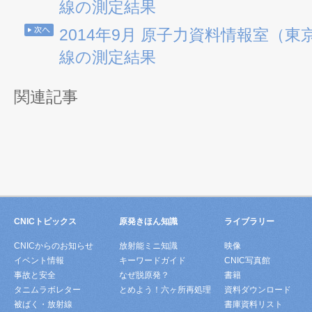
線の測定結果
2014年9月 原子力資料情報室（
線の測定結果
関連記事
CNICトピックス
原発きほん知識
ライブラリー
CNICからのお知らせ
放射能ミニ知識
映像
イベント情報
キーワードガイド
CNIC写真館
事故と安全
なぜ脱原発？
書籍
タニムラボレター
とめよう！六ヶ所再処理
資料ダウンロード
被ばく・放射線
書庫資料リスト