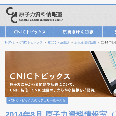
HOME
>
CNICトピックス
>
被ばく・放射線
>
放射線測定結果
> 2014年
CNICトピックスのカテゴリ一覧を見る
2014年8月 原子力資料情報室