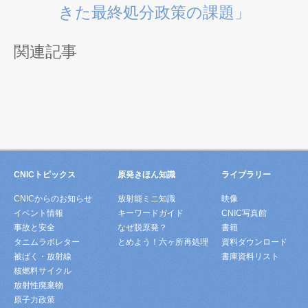
きた最終処分政策の課題」
関連記事
CNICトピックス
原発きほん知識
ライブラリー
CNICからのお知らせ
放射能ミニ知識
映像
イベント情報
キーワードガイド
CNIC写真館
事故と安全
なぜ脱原発？
書籍
タニムラボレター
とめよう！六ヶ所再処理
資料ダウンロード
被ばく・放射線
書庫資料リスト
核燃料サイクル
放射性廃棄物
原子力政策