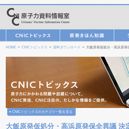
HOME
>
CNICトピックス
>
資料ダウンロード
> 大飯原発仮処分・高浜原発
CNICトピックスのカテゴリ一覧を見る
大飯原発仮処分・高浜原発保全異議 決