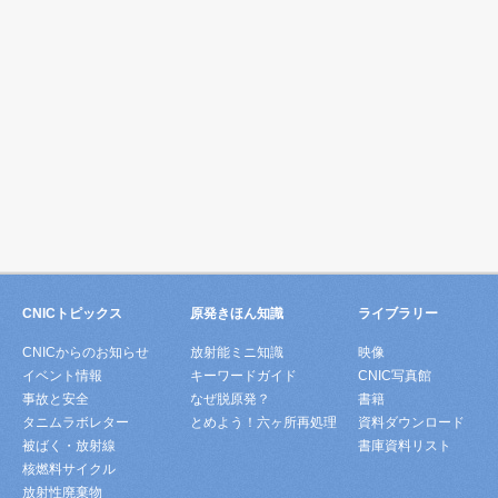
CNICトピックス
原発きほん知識
ライブラリー
CNICからのお知らせ
放射能ミニ知識
映像
イベント情報
キーワードガイド
CNIC写真館
事故と安全
なぜ脱原発？
書籍
タニムラボレター
とめよう！六ヶ所再処理
資料ダウンロード
被ばく・放射線
書庫資料リスト
核燃料サイクル
放射性廃棄物