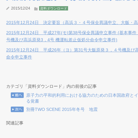
2015/12/24
資料ダウンロード
2015年12月24日 決定要旨（高浜３・４号保全異議申立、大飯・
2015年12月24日 平成27年(モ)第38号保全異議申立事件 (基本事件
号機及び高浜原発3，4号 機運転差止仮処分命令申立事件)
2015年12月24日 平成26年（ヨ）第31号大飯原発３，４号機及
命令申立事件
カテゴリ「資料ダウンロード」内の前後の記事
原子力の平和的利用における協力のための日本国政府と
る覚書
別冊TWO SCENE 2015年冬号 地震
関連記事