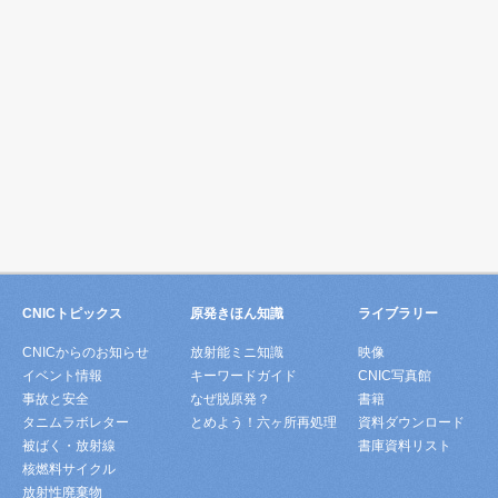
CNICトピックス
原発きほん知識
ライブラリー
CNICからのお知らせ
放射能ミニ知識
映像
イベント情報
キーワードガイド
CNIC写真館
事故と安全
なぜ脱原発？
書籍
タニムラボレター
とめよう！六ヶ所再処理
資料ダウンロード
被ばく・放射線
書庫資料リスト
核燃料サイクル
放射性廃棄物