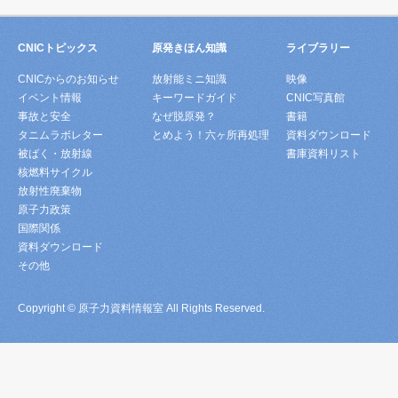
CNICトピックス
原発きほん知識
ライブラリー
CNICからのお知らせ
放射能ミニ知識
映像
イベント情報
キーワードガイド
CNIC写真館
事故と安全
なぜ脱原発？
書籍
タニムラボレター
とめよう！六ヶ所再処理
資料ダウンロード
被ばく・放射線
書庫資料リスト
核燃料サイクル
放射性廃棄物
原子力政策
国際関係
資料ダウンロード
その他
Copyright © 原子力資料情報室 All Rights Reserved.