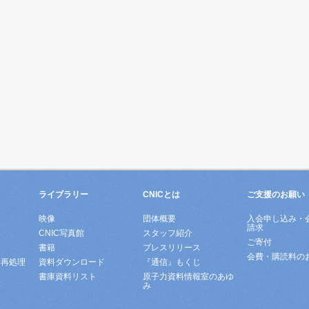
ライブラリー
CNICとは
ご支援のお願い
映像
団体概要
入会申し込み・
請求
ド
CNIC写真館
スタッフ紹介
ご寄付
書籍
プレスリリース
会費・購読料の
所再処理
資料ダウンロード
『通信』もくじ
書庫資料リスト
原子力資料情報室のあゆ
み