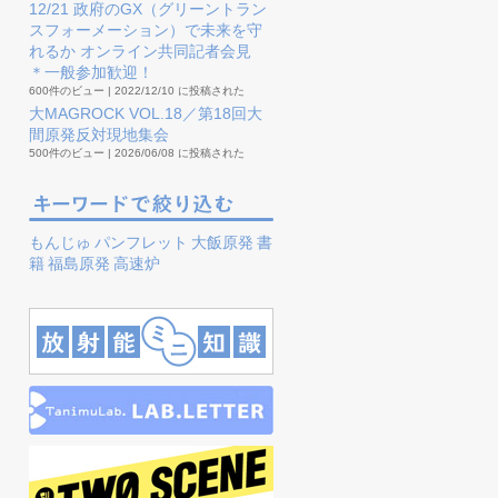
12/21 政府のGX（グリーントラン
スフォーメーション）で未来を守
れるか オンライン共同記者会見
＊一般参加歓迎！
600件のビュー
|
2022/12/10 に投稿された
大MAGROCK VOL.18／第18回大
間原発反対現地集会
500件のビュー
|
2026/06/08 に投稿された
もんじゅ
パンフレット
大飯原発
書
籍
福島原発
高速炉