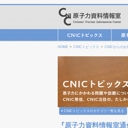
HOME
>
CNICトピックス
>
CNICからの
CNICトピックスのカテゴリ一覧を見る
『原子力資料情報室通信』