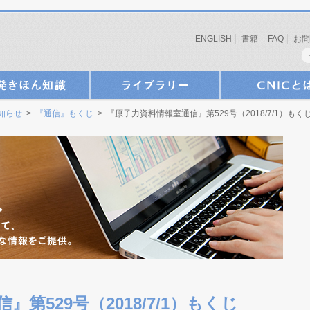
ENGLISH
書籍
FAQ
お問
お知らせ
>
『通信』もくじ
> 『原子力資料情報室通信』第529号（2018/7/1）もく
第529号（2018/7/1）もくじ