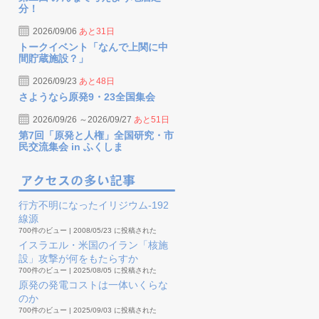
分！
2026/09/06
あと31日
トークイベント「なんで上関に中
間貯蔵施設？」
2026/09/23
あと48日
さようなら原発9・23全国集会
2026/09/26 ～2026/09/27
あと51日
第7回「原発と人権」全国研究・市
民交流集会 in ふくしま
行方不明になったイリジウム-192
線源
700件のビュー
|
2008/05/23 に投稿された
イスラエル・米国のイラン「核施
設」攻撃が何をもたらすか
700件のビュー
|
2025/08/05 に投稿された
原発の発電コストは一体いくらな
のか
700件のビュー
|
2025/09/03 に投稿された