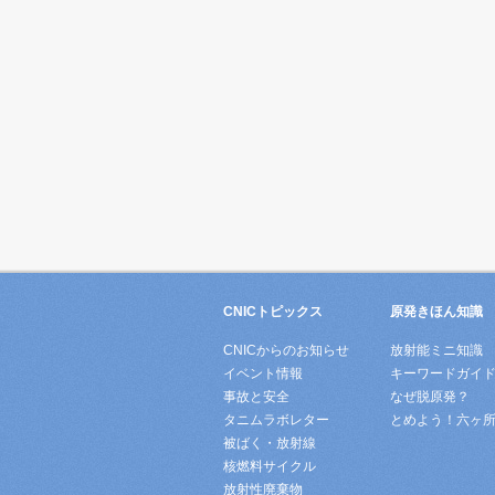
CNICトピックス
原発きほん知識
CNICからのお知らせ
放射能ミニ知識
イベント情報
キーワードガイ
事故と安全
なぜ脱原発？
タニムラボレター
とめよう！六ヶ
被ばく・放射線
核燃料サイクル
放射性廃棄物