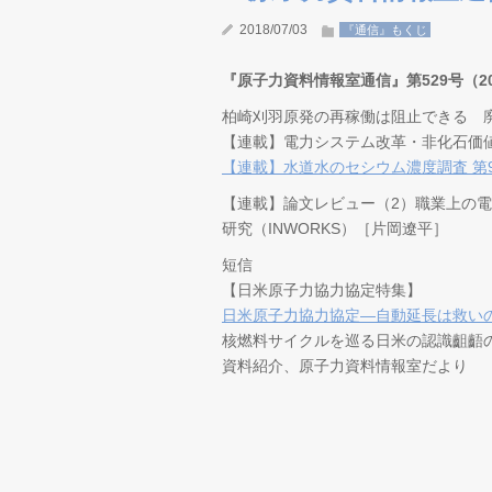
2018/07/03
『通信』もくじ
『原子力資料情報室通信』第529号（201
柏崎刈羽原発の再稼働は阻止できる 
【連載】電力システム改革・非化石価
【連載】水道水のセシウム濃度調査 第
【連載】論文レビュー（2）職業上の
研究（INWORKS）［片岡遼平］
短信
【日米原子力協力協定特集】
日米原子力協力協定―自動延長は救い
核燃料サイクルを巡る日米の認識齟齬の4
資料紹介、原子力資料情報室だより