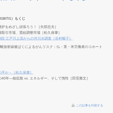
8/7/1）もくじ
廃炉をめざし頑張ろう！［矢部忠夫］
値取引市場、需給調整市場［松久保肇］
9回 江戸川上流からの河川水調査［谷村暢子］
電離放射線被ばくによるがんリスク：仏・英・米労働者のコホート
の手か－［松久保肇］
0年―核拡散 vs. エネルギー、そして惰性［田窪雅文］
この記事を印刷する