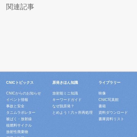
関連記事
CNICトピックス
原発きほん知識
ライブラリー
CNICからのお知らせ
放射能ミニ知識
映像
イベント情報
キーワードガイド
CNIC写真館
事故と安全
なぜ脱原発？
書籍
タニムラボレター
とめよう！六ヶ所再処理
資料ダウンロード
被ばく・放射線
書庫資料リスト
核燃料サイクル
放射性廃棄物