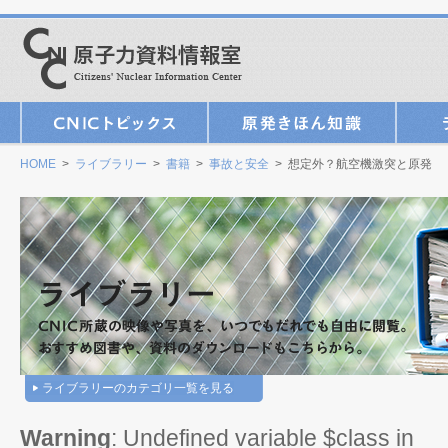
HOME
>
ライブラリー
>
書籍
>
事故と安全
> 想定外？航空機激突と原発
ライブラリーのカテゴリ一覧を見る
Warning
: Undefined variable $class in