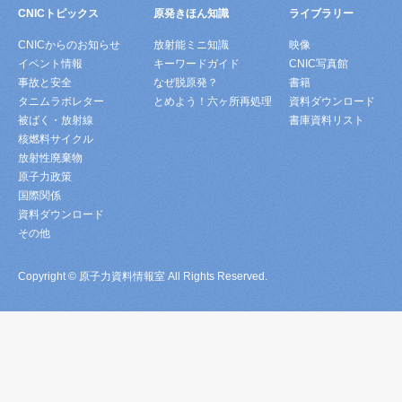
CNICトピックス
原発きほん知識
ライブラリー
CNICからのお知らせ
放射能ミニ知識
映像
イベント情報
キーワードガイド
CNIC写真館
事故と安全
なぜ脱原発？
書籍
タニムラボレター
とめよう！六ヶ所再処理
資料ダウンロード
被ばく・放射線
書庫資料リスト
核燃料サイクル
放射性廃棄物
原子力政策
国際関係
資料ダウンロード
その他
Copyright © 原子力資料情報室 All Rights Reserved.