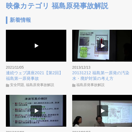
映像カテゴリ 福島原発事故解説
新着情報
2021/11/05
2013/12/13
連続ウェブ講座2021【第2回】
20131212 福島第一原発の汚染
福島第一原発事故
水・廃炉対策の考え方
安全問題
,
福島原発事故解説
福島原発事故解説