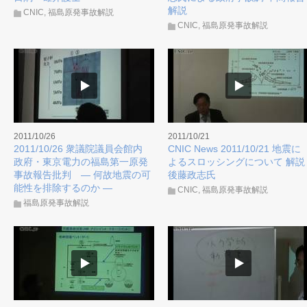
解説
CNIC
,
福島原発事故解説
CNIC
,
福島原発事故解説
2011/10/26
2011/10/21
2011/10/26 衆議院議員会館内
CNIC News 2011/10/21 地震に
政府・東京電力の福島第一原発
よるスロッシングについて 解説
事故報告批判 ― 何故地震の可
後藤政志氏
能性を排除するのか ―
CNIC
,
福島原発事故解説
福島原発事故解説