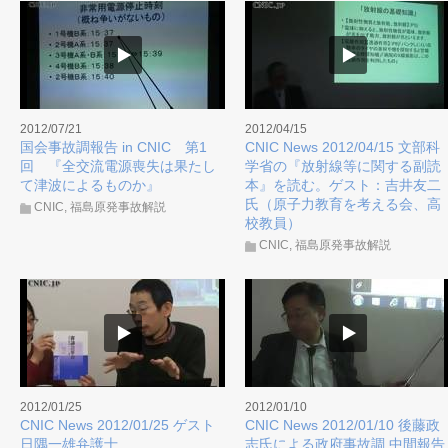
2012/07/21
2012/04/15
国会事故調報告 in CNIC 第1
CNIC News 2012/04/15 文部科
回 『全交流電源喪失は果たし
学省の『放射線等に関する副読
て津波によるものか』
本』を読む。ゲスト：吉井友二
氏（原子力教育を考える会、高
CNIC
,
福島原発事故解説
校教員）
CNIC
,
福島原発事故解説
2012/01/25
2012/01/10
CNIC News 2012/01/25 ゲスト
CNIC News 2012/01/10 後藤政
日隅一雄弁護士
志氏による政府事故調 中間報告