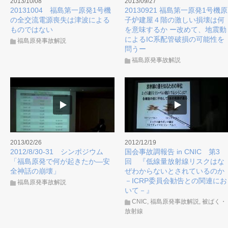
2013/10/08
2013/09/27
20131004 福島第一原発1号機
20130921 福島第一原発1号機原
の全交流電源喪失は津波による
子炉建屋４階の激しい損壊は何
ものではない
を意味するか ー改めて、地震動
によるIC系配管破損の可能性を
福島原発事故解説
問うー
福島原発事故解説
2013/02/26
2012/12/19
2012/8/30-31 シンポジウム
国会事故調報告 in CNIC 第3
「福島原発で何が起きたか―安
回 『低線量放射線リスクはな
全神話の崩壊」
ぜわからないとされているのか
－ICRP委員会勧告との関連にお
福島原発事故解説
いて－』
CNIC
,
福島原発事故解説
,
被ばく・
放射線