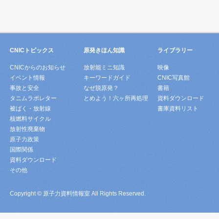
CNICトピックス
原発きほん知識
ライブラリー
CNICからのお知らせ
放射能ミニ知識
映像
イベント情報
キーワードガイド
CNIC写真館
事故と安全
なぜ脱原発？
書籍
タニムラボレター
とめよう！六ヶ所再処理
資料ダウンロード
被ばく・放射線
書庫資料リスト
核燃料サイクル
放射性廃棄物
原子力政策
国際関係
資料ダウンロード
その他
Copyright © 原子力資料情報室 All Rights Reserved.