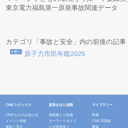
東京電力福島第一原発事故関連データ
カテゴリ「事故と安全」内の前後の記事
原子力市民年鑑2025
CNICトピックス
原発きほん知識
ライブラリー
CNICからのお知らせ
放射能ミニ知識
映像
イベント情報
キーワードガイド
CNIC写真館
事故と安全
なぜ脱原発？
書籍