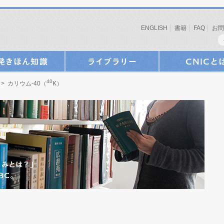
ENGLISH
書籍
FAQ
お問
40
> カリウム-40（
K）