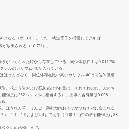
Ca)となる（89.3％）。また、軌道電子を捕獲してアルゴ
線が放出される（10.7%）。
系がつくられた時から存在している。同位体存在比は0.0117%
ベクレルのカリウム-40が入っている。
とはほとんどなく、同位体存在比の高いカリウム-40は同位体濃縮
、花こう岩および石灰岩の含有量は、それぞれ0.83、3.34お
射能強度は262ベクレルに相当する）。土壌の含有量は0.008～
ある。
根、ほうれん草、りんご、鶏むね肉およびかつお１kgに含まれる
7.4、1.1、1.9および4.4ｇである（白米１kg中の放射能強度は33
.1ベクレル)が含まれる。