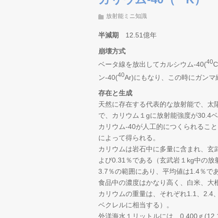
放射能ミニ知識
半減期
12.51億年
崩壊方式
40
ベータ線を放出してカルシウム-40(
40
ン-40(
Ar)にもなり、この時にガンマ
存在と生成
天然に存在する代表的な放射能で、太陽
で、カリウム１gに放射能強度が30.4
カリウム-40が人工的につくられるこ
によって得られる。
カリウムは岩石中に多量に含まれ、玄武岩
よび0.31％である（玄武岩１kg中の放
3.7％の範囲にあり、平均値は1.4％で
食品中の濃度はかなり高く、白米、大
カリウムの重量は、それぞれ1.1、2.4、
ベクレルに相当する）。
外洋海水１リットルには、0.400ｇ(12