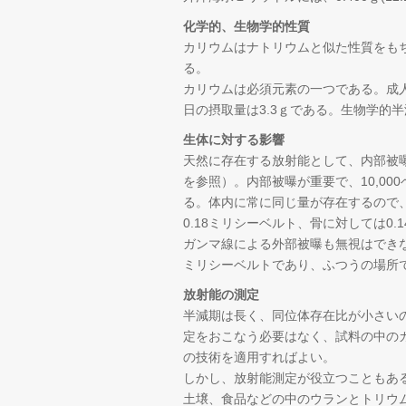
化学的、生物学的性質
カリウムはナトリウムと似た性質をも
る。
カリウムは必須元素の一つである。成人
日の摂取量は3.3ｇである。生物学的半
生体に対する影響
天然に存在する放射能として、内部被
を参照）。内部被曝が重要で、10,00
る。体内に常に同じ量が存在するので
0.18ミリシーベルト、骨に対しては0
ガンマ線による外部被曝も無視はできな
ミリシーベルトであり、ふつうの場所で
放射能の測定
半減期は長く、同位体存在比が小さい
定をおこなう必要はなく、試料の中のカ
の技術を適用すればよい。
しかし、放射能測定が役立つこともあ
土壌、食品などの中のウランとトリウム