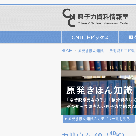
HOME
>
原発きほん知識
>
放射能ミニ知識
原発きほん知識のカテゴリ一覧を見る
40
カリウム-40（
K）