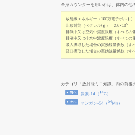
全身カウンターを用いれば、体内の他の
放射線エネルギー（100万電子ボルト） ベータ
5
比放射能（ベクレル/ｇ） 2.6×10
排気中又は空気中濃度限度（すべての化
排液中又は排水中濃度限度（すべての化
吸入摂取した場合の実効線量係数（すべて
経口摂取した場合の実効線量係数（すべて
カテゴリ「放射能ミニ知識」内の前後
14
炭素-14（
C）
54
マンガン-54（
Mn）