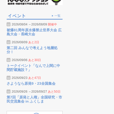
一覧
2026/08/04 ～2026/08/09
開催中
被爆81周年原水爆禁止世界大会 広
島大会・長崎大会
2026/08/09
あと2日
第二回 みんなで考えよう地層処
分！
2026/09/06
あと30日
トークイベント「なんで上関に中
間貯蔵施設？」
2026/09/23
あと47日
さようなら原発9・23全国集会
2026/09/26 ～2026/09/27
あと50日
第7回「原発と人権」全国研究・市
民交流集会 in ふくしま