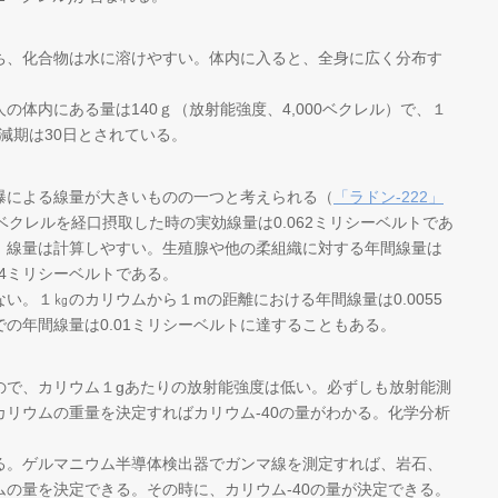
ち、化合物は水に溶けやすい。体内に入ると、全身に広く分布す
の体内にある量は140ｇ（放射能強度、4,000ベクレル）で、１
減期は30日とされている。
曝による線量が大きいものの一つと考えられる（
「ラドン‐222」
0ベクレルを経口摂取した時の実効線量は0.062ミリシーベルトであ
、線量は計算しやすい。生殖腺や他の柔組織に対する年間線量は
.14ミリシーベルトである。
い。１㎏のカリウムから１mの距離における年間線量は0.0055
の年間線量は0.01ミリシーベルトに達することもある。
ので、カリウム１gあたりの放射能強度は低い。必ずしも放射能測
リウムの重量を決定すればカリウム-40の量がわかる。化学分析
る。ゲルマニウム半導体検出器でガンマ線を測定すれば、岩石、
の量を決定できる。その時に、カリウム-40の量が決定できる。