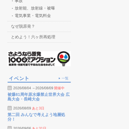
事故
放射能、放射線・被曝
電気事業・電気料金
なぜ脱原発？
とめよう！六ヶ所再処理
一覧
2026/08/04 ～2026/08/09
開催中
被爆81周年原水爆禁止世界大会 広
島大会・長崎大会
2026/08/09
あと3日
第二回 みんなで考えよう地層処
分！
2026/09/06
あと31日