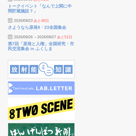
トークイベント「なんで上関に中
間貯蔵施設？」
2026/09/23
あと48日
さようなら原発9・23全国集会
2026/09/26 ～2026/09/27
あと51日
第7回「原発と人権」全国研究・市
民交流集会 in ふくしま