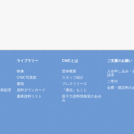
ライブラリー
CNICとは
ご支援のお願い
映像
団体概要
入会申し込み・
請求
ド
CNIC写真館
スタッフ紹介
ご寄付
書籍
プレスリリース
会費・購読料の
所再処理
資料ダウンロード
『通信』もくじ
書庫資料リスト
原子力資料情報室のあゆ
み