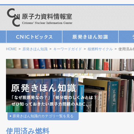
HOME
>
原発きほん知識
>
キーワードガイド
>
核燃料サイクル
> 使用済み
原発きほん知識のカテゴリ一覧を見る
使用済み燃料