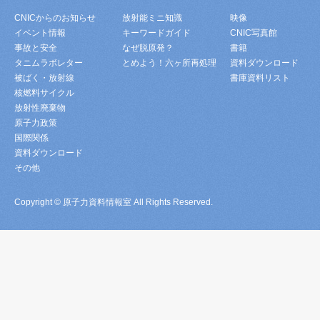
CNICからのお知らせ
放射能ミニ知識
映像
イベント情報
キーワードガイド
CNIC写真館
事故と安全
なぜ脱原発？
書籍
タニムラボレター
とめよう！六ヶ所再処理
資料ダウンロード
被ばく・放射線
書庫資料リスト
核燃料サイクル
放射性廃棄物
原子力政策
国際関係
資料ダウンロード
その他
Copyright © 原子力資料情報室 All Rights Reserved.