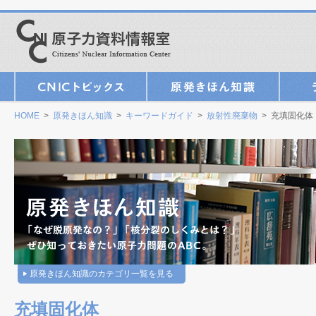
HOME
>
原発きほん知識
>
キーワードガイド
>
放射性廃棄物
> 充填固化体
原発きほん知識のカテゴリ一覧を見る
充填固化体