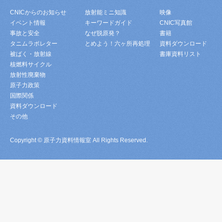
CNICからのお知らせ
放射能ミニ知識
映像
イベント情報
キーワードガイド
CNIC写真館
事故と安全
なぜ脱原発？
書籍
タニムラボレター
とめよう！六ヶ所再処理
資料ダウンロード
被ばく・放射線
書庫資料リスト
核燃料サイクル
放射性廃棄物
原子力政策
国際関係
資料ダウンロード
その他
Copyright © 原子力資料情報室 All Rights Reserved.