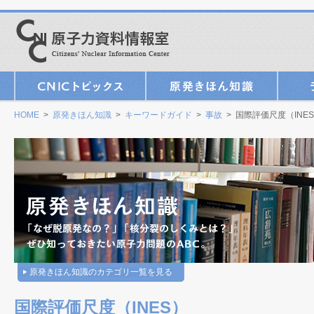
HOME
>
原発きほん知識
>
キーワードガイド
>
事故
> 国際評価尺度（INE
原発きほん知識のカテゴリ一覧を見る
国際評価尺度（INES）