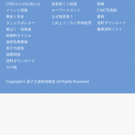
CNICからのお知らせ
放射能ミニ知識
映像
イベント情報
キーワードガイド
CNIC写真館
事故と安全
なぜ脱原発？
書籍
タニムラボレター
とめよう！六ヶ所再処理
資料ダウンロード
被ばく・放射線
書庫資料リスト
核燃料サイクル
放射性廃棄物
原子力政策
国際関係
資料ダウンロード
その他
Copyright © 原子力資料情報室 All Rights Reserved.