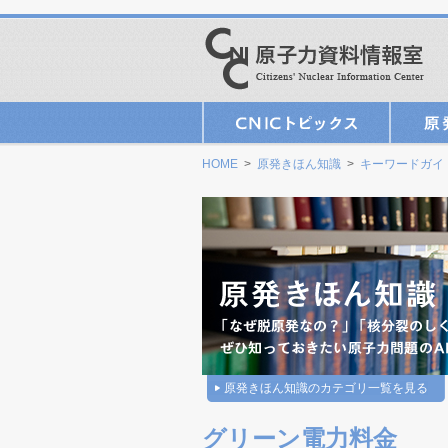
HOME
>
原発きほん知識
>
キーワードガイ
原発きほん知識のカテゴリ一覧を見る
グリーン電力料金