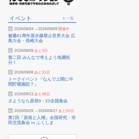
一覧
2026/08/04 ～2026/08/09
開催中
被爆81周年原水爆禁止世界大会 広
島大会・長崎大会
2026/08/09
あと3日
第二回 みんなで考えよう地層処
分！
2026/09/06
あと31日
トークイベント「なんで上関に中
間貯蔵施設？」
2026/09/23
あと48日
さようなら原発9・23全国集会
2026/09/26 ～2026/09/27
あと51日
第7回「原発と人権」全国研究・市
民交流集会 in ふくしま