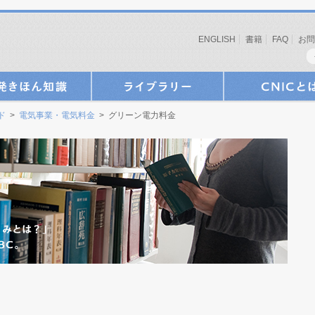
ENGLISH
書籍
FAQ
お問
ド
>
電気事業・電気料金
> グリーン電力料金