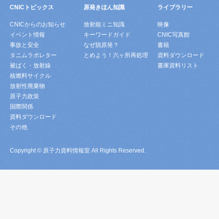
CNICトピックス
原発きほん知識
ライブラリー
CNICからのお知らせ
放射能ミニ知識
映像
イベント情報
キーワードガイド
CNIC写真館
事故と安全
なぜ脱原発？
書籍
タニムラボレター
とめよう！六ヶ所再処理
資料ダウンロード
被ばく・放射線
書庫資料リスト
核燃料サイクル
放射性廃棄物
原子力政策
国際関係
資料ダウンロード
その他
Copyright © 原子力資料情報室 All Rights Reserved.