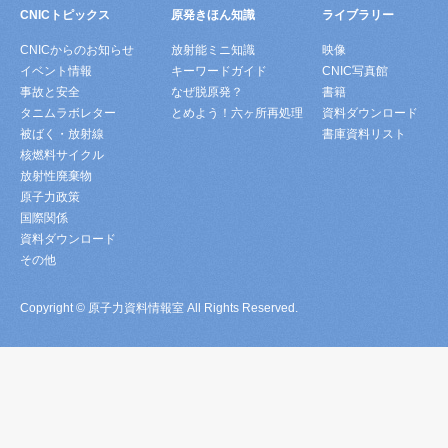
CNICトピックス
原発きほん知識
ライブラリー
CNICからのお知らせ
放射能ミニ知識
映像
イベント情報
キーワードガイド
CNIC写真館
事故と安全
なぜ脱原発？
書籍
タニムラボレター
とめよう！六ヶ所再処理
資料ダウンロード
被ばく・放射線
書庫資料リスト
核燃料サイクル
放射性廃棄物
原子力政策
国際関係
資料ダウンロード
その他
Copyright © 原子力資料情報室 All Rights Reserved.