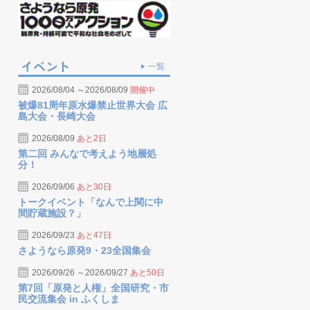
一覧
2026/08/04 ～2026/08/09
開催中
被爆81周年原水爆禁止世界大会 広
島大会・長崎大会
2026/08/09
あと2日
第二回 みんなで考えよう地層処
分！
2026/09/06
あと30日
トークイベント「なんで上関に中
間貯蔵施設？」
2026/09/23
あと47日
さようなら原発9・23全国集会
2026/09/26 ～2026/09/27
あと50日
第7回「原発と人権」全国研究・市
民交流集会 in ふくしま