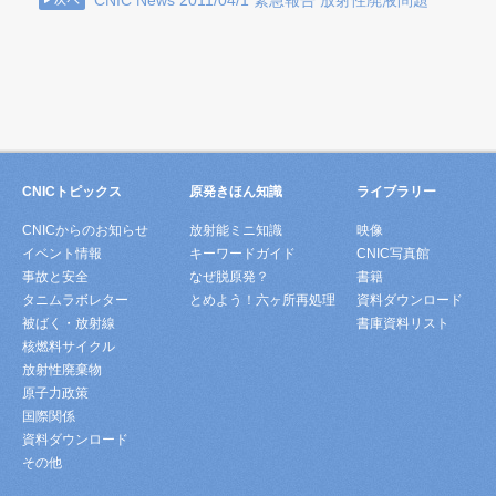
CNIC News 2011/04/1 緊急報告 放射性廃液問題
CNICトピックス
原発きほん知識
ライブラリー
CNICからのお知らせ
放射能ミニ知識
映像
イベント情報
キーワードガイド
CNIC写真館
事故と安全
なぜ脱原発？
書籍
タニムラボレター
とめよう！六ヶ所再処理
資料ダウンロード
被ばく・放射線
書庫資料リスト
核燃料サイクル
放射性廃棄物
原子力政策
国際関係
資料ダウンロード
その他