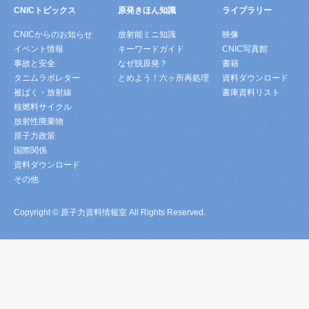
CNICトピックス
原発きほん知識
ライブラリー
CNICからのお知らせ
放射能ミニ知識
映像
イベント情報
キーワードガイド
CNIC写真館
事故と安全
なぜ脱原発？
書籍
タニムラボレター
とめよう！六ヶ所再処理
資料ダウンロード
被ばく・放射線
書庫資料リスト
核燃料サイクル
放射性廃棄物
原子力政策
国際関係
資料ダウンロード
その他
Copyright © 原子力資料情報室 All Rights Reserved.