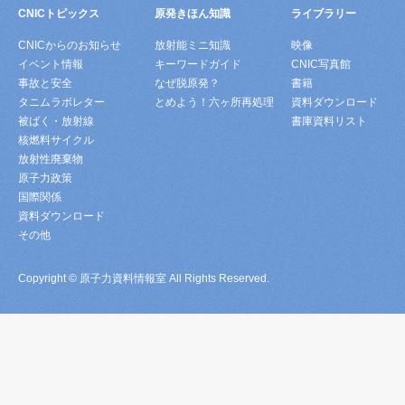
CNICトピックス
原発きほん知識
ライブラリー
CNICからのお知らせ
放射能ミニ知識
映像
イベント情報
キーワードガイド
CNIC写真館
事故と安全
なぜ脱原発？
書籍
タニムラボレター
とめよう！六ヶ所再処理
資料ダウンロード
被ばく・放射線
書庫資料リスト
核燃料サイクル
放射性廃棄物
原子力政策
国際関係
資料ダウンロード
その他
Copyright © 原子力資料情報室 All Rights Reserved.