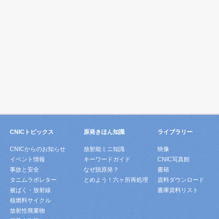
CNICトピックス
原発きほん知識
ライブラリー
CNICからのお知らせ
放射能ミニ知識
映像
イベント情報
キーワードガイド
CNIC写真館
事故と安全
なぜ脱原発？
書籍
タニムラボレター
とめよう！六ヶ所再処理
資料ダウンロード
被ばく・放射線
書庫資料リスト
核燃料サイクル
放射性廃棄物