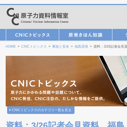
HOME
>
CNICトピックス
>
事故と安全
>
福島原発
> 資料：3/26記者会見
CNICトピックスのカテゴリ一覧を見る
資料：3/26記者会見資料、福島