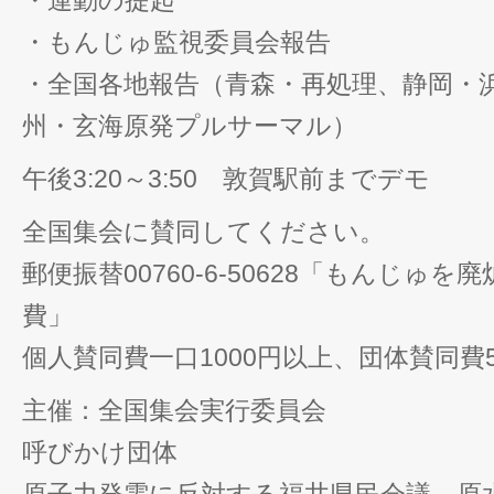
・運動の提起
・もんじゅ監視委員会報告
・全国各地報告（青森・再処理、静岡・
州・玄海原発プルサーマル）
午後3:20～3:50 敦賀駅前までデモ
全国集会に賛同してください。
郵便振替00760-6-50628「もんじゅ
費」
個人賛同費一口1000円以上、団体賛同費5
主催：全国集会実行委員会
呼びかけ団体