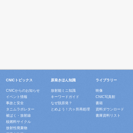
CNICトピックス
原発きほん知識
ライブラリー
CNICからのお知らせ
放射能ミニ知識
映像
イベント情報
キーワードガイド
CNIC写真館
事故と安全
なぜ脱原発？
書籍
タニムラボレター
とめよう！六ヶ所再処理
資料ダウンロード
被ばく・放射線
書庫資料リスト
核燃料サイクル
放射性廃棄物